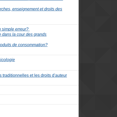
erches, enseignement et droits des
u simple erreur?
 dans la cour des grands
oduits de consommation?
icologie
traditionnelles et les droits d'auteur