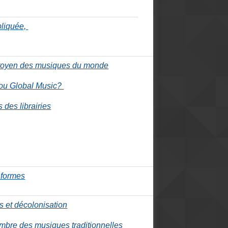
pliquée,
itoyen des musiques du monde
 ou Global Music?
des librairies
nformes
s et décolonisation
imbre des musiques traditionnelles