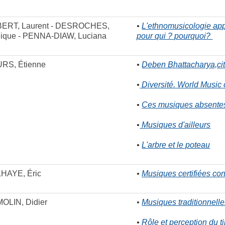
ERT, Laurent - DESROCHES,
•
L'ethnomusicologie ap
ique - PENNA-DIAW, Luciana
pour qui ? pourquoi?
RS, Étienne
•
Deben Bhattacharya,c
•
Diversité. World Music
•
Ces musiques absentes 
•
Musiques d'ailleurs
•
L'arbre et le poteau
HAYE, Éric
•
Musiques certifiées co
OLIN, Didier
•
Musiques traditionnelle
•
Rôle et perception du t