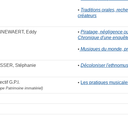
•
Traditions orales, rech
créateurs
NNEWAERT, Eddy
•
Piratage, négligence o
Chronique d'une enquête
•
Musiques du monde, pr
SSER, Stéphanie
•
Décoloniser l'ethnomus
ectif G.P.I.
•
Les pratiques musicales 
upe Patrimoine immatériel)