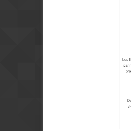
Les f
par 
pro
De
v