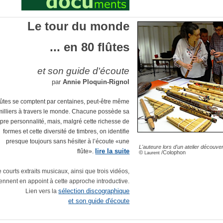
Le tour du monde
... en 80 flûtes
et son guide d'écoute
par
Annie Ploquin-Rignol
lûtes se comptent par centaines, peut-être même
milliers à travers le monde. Chacune possède sa
pre personnalité, mais, malgré cette richesse de
formes et cette diversité de timbres, on identifie
presque toujours sans hésiter à l’écoute «une
L'auteure lors d'un atelier découve
lire la suite
flûte».
©
/Colophon
Laurent
 courts extraits musicaux, ainsi que trois vidéos,
iennent en appoint à cette approche introductive.
sélection discographique
Lien vers la
et son guide d'écoute