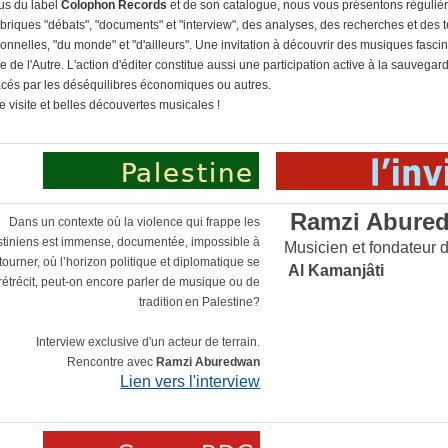
us du label
Colophon Records
et de son catalogue, nous vous présentons régulièr
ubriques "débats", "documents" et "interview", des analyses, des recherches et de
tionnelles, "du monde" et "d'ailleurs". Une invitation à découvrir des musiques fascin
re de l'Autre. L'action d'éditer constitue aussi une participation active à la sauveg
és par les déséquilibres économiques ou autres.
 visite et belles découvertes musicales !
Ramzi Abure
Dans un contexte où la violence qui frappe les
stiniens est immense, documentée, impossible à
Musicien et fondateur 
tourner, où l’horizon politique et diplomatique se
Al Kamanjâti
rétrécit, peut‑on encore parler de musique ou de
tradition en Palestine?
Interview exclusive d'un acteur de terrain.
Rencontre avec
Ramzi Aburedwan
Lien vers l'interview