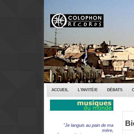
ACCUEIL
L'INVITÉ/E
DÉBATS
Bi
"Je languis au pain de ma
mère,