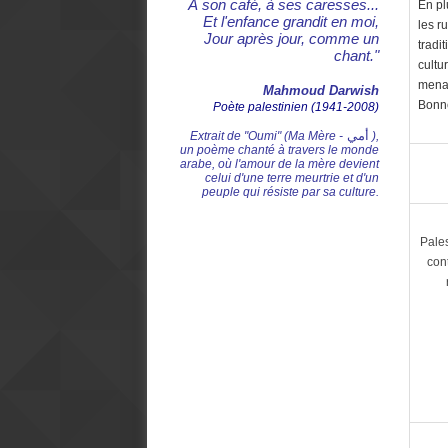
À son café, à ses caresses...
En pl
Et l'enfance grandit en moi,
les r
Jour après jour, comme un
tradi
chant."
cultu
menac
Mahmoud Darwish
Bonne
Poète palestinien (1941-2008)
أمي
Extrait de "Oumi" (Ma Mère -
),
un poème chanté à travers le monde
arabe, où l'amour de la mère devient
celui d'une terre meurtrie et d'un
peuple qui résiste par sa culture.
Pale
con