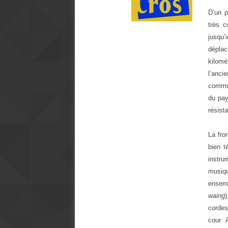
D’un p
très c
jusqu’
déplac
kilomè
l’anc
commun
du pay
résist
La fro
bien t
instru
musiq
ensemb
waing
)
cordes
cour. 