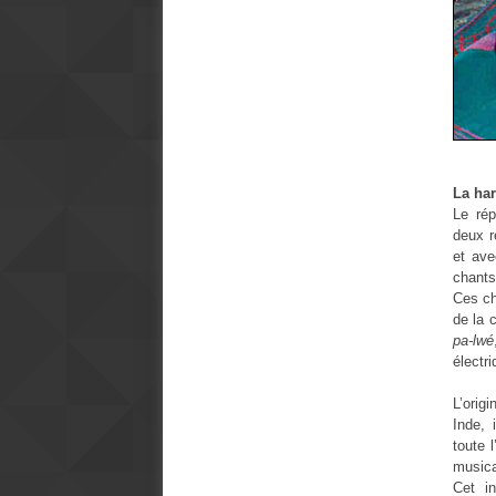
La ha
Le rép
deux r
et ave
chants
Ces ch
de la 
pa-lwé
électr
L’orig
Inde,
toute 
musica
Cet i