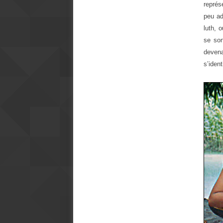
représ
peu ad
luth, 
se son
deven
s’iden