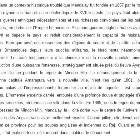
dans un contexte historique troublé que Mandalay fut fondée en 1857 par le r
e royaume birman était en déclin depuis le XVIIIe siècle ; le pays était alor
s guerres ethniques sécessionnistes et ses richesses convoitées par les p
ales, en particulier l’Empire britannique. Plusieurs guerres anglo-birmanes ava
vri et dépecé le pays et réduit considérablement la capacité de résist
s. Bien que privé des ressources des régions du centre et de la côte, adm
es Britanniques depuis leurs succès militaires, le Nord tenta néanmoi
niser. Le tracé fonctionnel « à la chinoise » de la nouvelle capitale, ain
uction d’une puissante forteresse, stratégiquement située près du fleuve Ay
faire illusion pendant le règne de Mindon Min. Le déménagement de la 
enne capitale Amarapura vers la nouvelle ville, n’eut lieu qu’en 1861, lo
u palais et l’impressionnante forteresse au milieu de laquelle il est situ
s. L’immense enceinte carrée, entourée d’une profonde douve et protégée d
les crénelées, renfermait une ville dans la ville. En 1885, sous le règne du ro
cesseur de Mindon Min, Mandalay, la « cité dorée », « le centre de l’univers
ins des Anglais sans avoir réellement résisté. D’abord pillée, elle devint en
on de province pour les troupes anglaises et indiennes du Raj. Quant au de
 il fut exilé en Inde, où il mourut dans l’oubli et le dénuement.