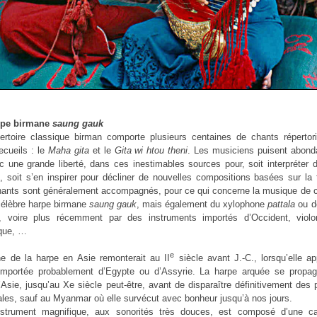
rpe birmane
saung gauk
ertoire classique birman comporte plusieurs centaines de chants répertor
ecueils : le
Maha gita
et le
Gita wi htou theni
.
Les musiciens puisent abon
c une grande liberté, dans ces inestimables sources pour, soit interpréter 
, soit s’en inspirer pour décliner de nouvelles compositions basées sur la t
ants sont généralement accompagnés, pour ce qui concerne la musique de 
célèbre harpe birmane
saung gauk
, mais également du xylophone
pattala
ou de
, voire plus récemment par des instruments importés d’Occident, violo
ique, …
e
ine de la harpe en Asie remonterait au II
siècle avant J.-C., lorsqu’elle a
 importée probablement d’Egypte ou d’Assyrie. La harpe arquée se propa
l’Asie, jusqu’au Xe siècle peut-être, avant de disparaître définitivement des 
les, sauf au Myanmar où elle survécut avec bonheur jusqu’à nos jours.
nstrument magnifique, aux sonorités très douces, est composé d’une c