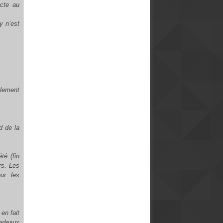
ecte au
y n’est
ulement
d de la
té (fin
rs. Les
ur les
 en fait
cadeaux