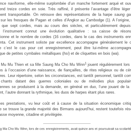
nce naviforme, elle-même surplombée d’un manche fortement arqué et ouv
nd treize cordes en soie. Très raffiné, il présente l’avantage d’être lége
ment transportable. On retrouve des représentations de la harpe
saung ga
 sur les fresques de Pagan et celles d’Angkor au Cambodge (1). A l’origine,
t que sept cordes, mais au cours des siècles, et particulièrement depui
e, l’instrument connut une évolution qualitative : sa caisse de réso
tionne et le nombre de cordes (16 cordes, dans le cas des instruments enr
ta. Cet instrument soliste par excellence accompagne généralement le c
 c’est le cas pour cet enregistrement, peut être lui-même accompagn
que de petites cymbales métalliques (
hsi
) et de cliquettes en bois (
wa
).
1
 Mu Mu Thien et sa fille Saung Ma Cho Mu Winn
jouent régulièrement lors
s à l’occasion d’une naissance, de fiançailles, de rites religieux ou de c
ires. Leur répertoire, selon les circonstances, est tantôt personnel, tantôt c
 chants datant des guerres coloniales ou de mélodies plus populai
ennes se produisent à la demande, en général en duo, l’une jouant de la 
nt, l’autre donnant la rythmique, les duos de harpes étant plus rares.
les prestations, vu leur coût et à cause de la situation économique criti
le se trouve la grande majorité des Birmans aujourd’hui, restent toutefois ré
asse moyenne, citadine et privilégiée.
g Ma Cho Mu Winn, lors de ces enregistrements, avait quinze ans et poursuivait sa scolarité