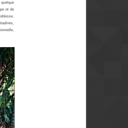
t quelque
pe et de
noblesse,
tadines,
onnelle,