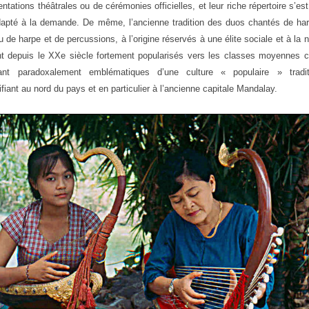
entations théâtrales ou de cérémonies officielles, et leur riche répertoire s’es
apté à la demande. De même, l’ancienne tradition des duos chantés de har
ou de harpe et de percussions, à l’origine réservés à une élite sociale et à la 
t depuis le XXe siècle fortement popularisés vers les classes moyennes ci
ant paradoxalement emblématiques d’une culture « populaire » traditi
tifiant au nord du pays et en particulier à l’ancienne capitale Mandalay.