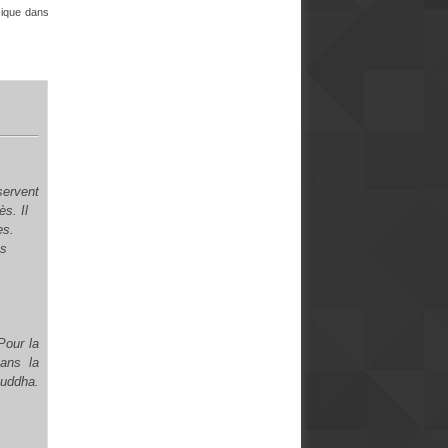
sique dans
servent
s. Il
es.
es
Pour la
Dans la
ouddha.