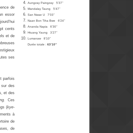
Aungzay Paingzay 5’37’’
luence de
Mandalay Taung 5’47’’
 un essor
San Nwae U 7’03’’
Naan Bon Tiha Bwe 6’24’’
jourd’hui
Ananda Napia 6’30’’
pt cents
Htuang Yaung 3’27’’
els et de
Lumanaw 8’10’’
mbreuses
Durée totale :
63’10’’
stigieux
outes ses
t parfois
s sur des
s, et des
ing.
Ces
ngs (
kye-
ruments à
rtoire de
uses, de