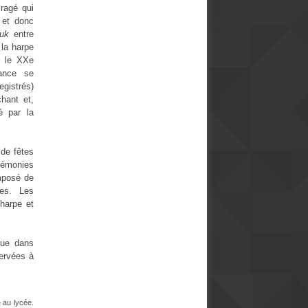
ragé qui
r et donc
uk
entre
 la harpe
s le XXe
nance se
egistrés)
hant et,
é par la
 de fêtes
érémonies
omposé de
res. Les
harpe et
que dans
servées à
 au lycée.