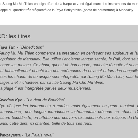
 Saung Mu Mu Thien enseigne l’art de la harpe et vend également des instruments de mu
oppe du quartier très fréquenté de la Paya Setkyathiha (photo de couverture) à Mandalay.
CD: les titres
Zaya Tut
-
"
Bénédiction"
Saung Mu Mu Thien commence sa prestation en bénissant ses auditeurs et la
population de Mandalay. Elle utilise l’ancienne langue sacrée, le
Pali
, dont se 
encore les moines. Ce chant, qui est de bon augure, souhaite réussite et succè
est habituellement chanté lors des cérémonies de noviciat et lors des fiançaill
Tous les chants de ce disque sont interprétés par Saung Mu Mu Thien, sauf l
plages 3 et 7 chantées par sa fille Saung Ma Cho Mu Winn.
La plage 4 est interprétée par les deux musiciennes.
Swedaw Kyo
-
"
La dent de Bouddha"
Kyo
désigne les instruments à cordes, mais également un genre musical. 
circonstance, une longue introduction instrumentale précède ce chant. 
culture bouddhiste, on attribue des pouvoirs exceptionnels aux reliques du B
insi, cette dent, ici chantée, brille de tous ses feux.
Wayzayanta
- "Le Palais royal"