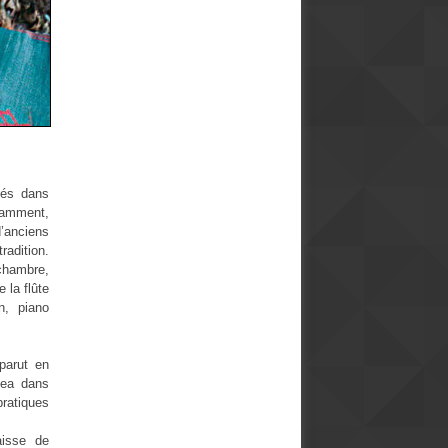
iés dans
damment,
d’anciens
radition.
chambre,
 la flûte
n, piano
pparut en
gea dans
pratiques
aisse de