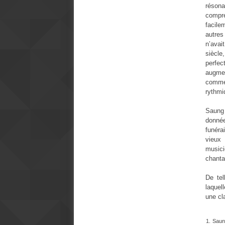
résona
compre
facile
autres
n’avai
siècl
perfec
augmen
comme
rythmi
Saung
donnée
funéra
vieux
musici
chanta
De tel
laquel
une cl
1. Saun