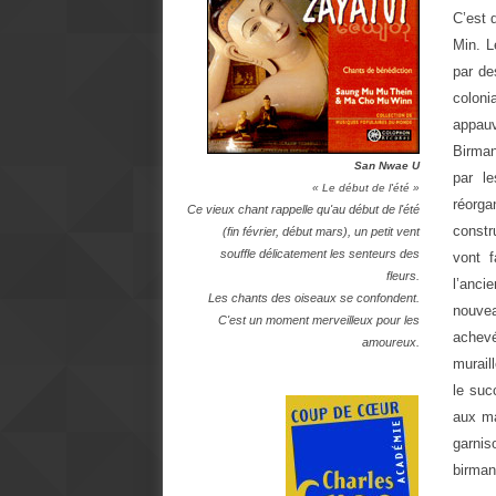
C’est 
Min. L
par de
coloni
appau
Birman
San Nwae U
par l
« Le début de l'été »
réorga
Ce vieux chant rappelle qu'au début de l'été
constr
(fin février, début mars), un petit vent
souffle délicatement les senteurs des
vont 
fleurs.
l’anci
Les chants des oiseaux se confondent.
nouvea
C'est un moment merveilleux pour les
achevé
amoureux.
murail
le suc
aux ma
garnis
birman,