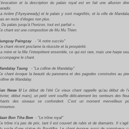
L’évocation et la description du palais royal est en fait une allusion dir
paradis.
La rivière (l’Ayeyarwady) et le palais y sont magnifiés, et la ville de Mandala
pas en reste d’éloges non plus.
 Du palais jusqu’à l’horizon, tout est parfait ».
Ce chant est une composition de Mu Mu Thien.
Aungzay Paingzay
- "
A notre succès"
Ce chant récent proclame la réussite et la prospérité.
La mère et la fille l’interprètent ensemble, ce qui est rare, mais une harpe se
accompagne le chant.
Mandalay Taung
- "La colline de Mandalay"
Ce chant évoque la beauté du panorama et des pagodes construites au pie
colline de Mandalay.
San Nwae U
Le début de l’été Ce vieux chant rappelle qu’au début de l’é
février, début mars), un petit vent souffle délicatement les senteurs des fleu
chants des oiseaux se confondent. C’est un moment merveilleux po
amoureux.
Naan Bon Tiha Bwe
- "
Le trône royal"
e trône n’a pas de prix, tant il est couvert de rubis et de diamants. Il s’agit
du socle d’une statue du Bouddha. Le chant évoque aussi de somptueux 