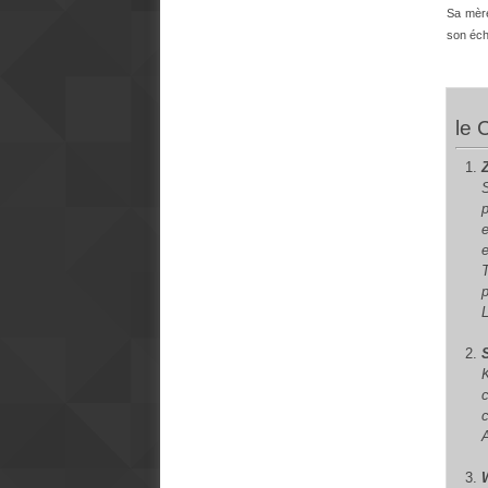
Sa mère
son éch
le 
A