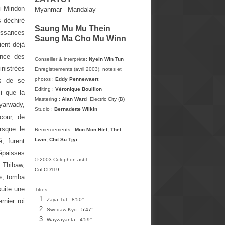
oi Mindon
Myanmar - Mandalay
s déchiré
Saung Mu Mu Thein
uissances
Saung Ma Cho Mu Winn
ient déjà
ance des
Conseiller & interprète:
Nyein Win Tun
inistrées
Enregistrements (avril 2003), notes et
photos :
Eddy Pennewaert
ns de se
Editing :
Véronique Bouillon
si que la
Mastering :
Alan Ward
­ Electric City (B)
eyarwady,
Studio :
Bernadette Wilkin
cour, de
rsque le
Remerciements :
Mon Mon Htet, Thet
Lwin, Chit Su Tjyi
é, furent
’épaisses
© 2003 Colophon asbl
i Thibaw,
Col.CD119
 », tomba
suite une
Titres
Zaya Tut 8’50’’
rnier roi
Swedaw Kyo 5’47’’
Wayzayanta 4’59’’