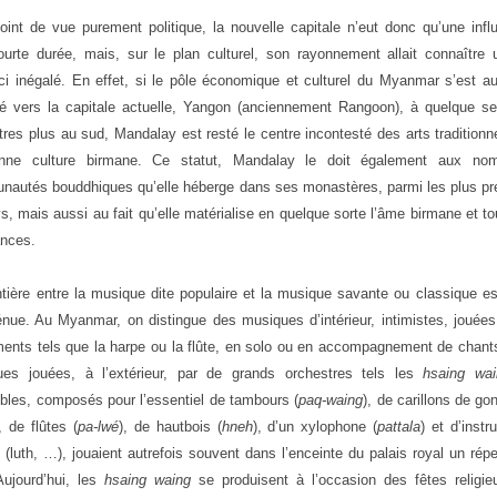
oint de vue purement politique, la nouvelle capitale n’eut donc qu’une inf
ourte durée, mais, sur le plan culturel, son rayonnement allait connaître
ici inégalé. En effet, si le pôle économique et culturel du Myanmar s’est au
é vers la capitale actuelle, Yangon (anciennement Rangoon), à quelque se
tres plus au sud, Mandalay est resté le centre incontesté des arts traditionn
ienne culture birmane. Ce statut, Mandalay le doit également aux no
autés bouddhiques qu’elle héberge dans ses monastères, parmi les plus pre
s, mais aussi au fait qu’elle matérialise en quelque sorte l’âme birmane et t
ances.
ntière entre la musique dite populaire et la musique savante ou classique es
énue. Au Myanmar, on distingue des musiques d’intérieur, intimistes, jouée
ments tels que la harpe ou la flûte, en solo ou en accompagnement de chant
ues jouées, à l’extérieur, par de grands orchestres tels les
hsaing wa
les, composés pour l’essentiel de tambours (
paq-waing
), de carillons de go
, de flûtes (
pa-lwé
), de hautbois (
hneh
), d’un xylophone (
pattala
) et d’inst
 (luth, …), jouaient autrefois souvent dans l’enceinte du palais royal un répe
Aujourd’hui, les
hsaing waing
se produisent à l’occasion des fêtes religie