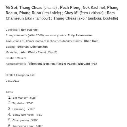
Mi Sot
,
Thang Cheas
(chants) ;
Pech Plong, Nok Kachhel
,
Phang
Roeun
,
Phang Ruon
(
tro
/ vièle) ;
Chey Mi
(
kum
/ cithare) ;
Rem
Chamreun
(
sko
/ tambour) ;
Thang Cheas
(
sko
/ tambour, bouteille)
Conseiller :
Nok Kachhel
Enregistrements (juillet 2000), notes et photos:
Eddy Pennewaert
Traductions du khmer, notes et recherches documentaires :
Khen Dom
Editing
:
Stephan Dunkelmann
Mastering :
Alan Ward
- Electric City (B)
Studio : Makers
Remerciements :
Véronique Bouillon, Pascal Padelli, Edouard Prak
© 2001 Colophon asbl
Col.CD110
Titres
Sat Mahory 6’28’’
Tepthida 5’50’’
Hom rong 7’39’’
Saray Nim Noon 4’51’’
Chao pream 3’40’’
Tro peang peay 5’09’’