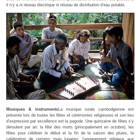
il n’y a ni réseau électrique ni réseau de distribution d’eau potable.
Musiques & instruments
La musique rurale cambodgienne est
présente lors de toutes les fêtes et cérémonies religieuses et son lieu
d’expression par excellence est la pagode. Une quinzaine de fêtes s’y
déroulent par an: la fête des morts (principalement en octobre), les
fêtes pour célébrer le début et la fin de la saison des pluies, la
célébration de certains mois lunaires, l’engagement religieux aux