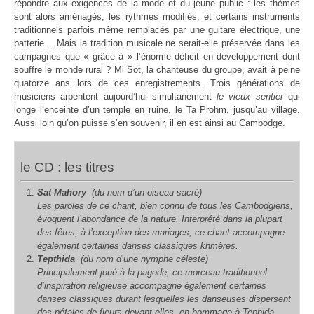
répondre aux exigences de la mode et du jeune public : les thèmes
sont alors aménagés, les rythmes modifiés, et certains instruments
traditionnels parfois même remplacés par une guitare électrique, une
batterie… Mais la tradition musicale ne serait-elle préservée dans les
campagnes que « grâce à » l’énorme déficit en développement dont
souffre le monde rural ? Mi Sot, la chanteuse du groupe, avait à peine
quatorze ans lors de ces enregistrements. Trois générations de
musiciens arpentent aujourd’hui simultanément
le vieux sentier
qui
longe l’enceinte d’un temple en ruine, le Ta Prohm, jusqu’au village.
Aussi loin qu’on puisse s’en souvenir, il en est ainsi au Cambodge.
le CD : les titres
Sat Mahory
(du nom d’un oiseau sacré)
Les paroles de ce chant, bien connu de tous les Cambodgiens,
évoquent l’abondance de la nature. Interprété dans la plupart
des fêtes, à l’exception des mariages, ce chant accompagne
également certaines danses classiques khmères.
Tepthida
(du nom d’une nymphe céleste)
Principalement joué à la pagode, ce morceau traditionnel
d’inspiration religieuse accompagne également certaines
danses classiques durant lesquelles les danseuses dispersent
des pétales de fleurs devant elles, en hommage à Tephida.