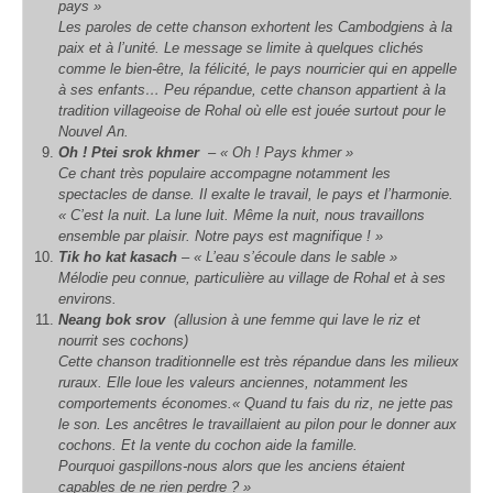
pays »
Les paroles de cette chanson exhortent les Cambodgiens à la
paix et à l’unité. Le message se limite à quelques clichés
comme le bien-être, la félicité, le pays nourricier qui en appelle
à ses enfants… Peu répandue, cette chanson appartient à la
tradition villageoise de Rohal où elle est jouée surtout pour le
Nouvel An.
Oh ! Ptei srok khmer
– « Oh ! Pays khmer »
Ce chant très populaire accompagne notamment les
spectacles de danse. Il exalte le travail, le pays et l’harmonie.
« C’est la nuit. La lune luit. Même la nuit, nous travaillons
ensemble par plaisir. Notre pays est magnifique ! »
Tik ho kat kasach
– « L’eau s’écoule dans le sable »
Mélodie peu connue, particulière au village de Rohal et à ses
environs.
Neang bok srov
(allusion à une femme qui lave le riz et
nourrit ses cochons)
Cette chanson traditionnelle est très répandue dans les milieux
ruraux. Elle loue les valeurs anciennes, notamment les
comportements économes.
« Quand tu fais du riz, ne jette pas
le son. Les ancêtres le travaillaient au pilon pour le donner aux
cochons. Et la vente du cochon aide la famille.
Pourquoi gaspillons-nous alors que les anciens étaient
capables de ne rien perdre ? »