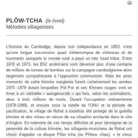
PLÔW-TCHA
(le livret)
Mélodies villageoises
L'
histoire du Cambodge, depuis son indépendance en 1953, n’est
qu’une longue succession quasi ininterrompue de violences et de
tourments auxquels le monde rural a payé un très lourd tribut. Entre
1970 et 1973, les B52 américains vont déverser plus d’une centaine
de milliers de tonnes de bombes sur la campagne cambodgienne alors
largement sympathisante à l’opposition communiste. Mais les pires
moments de cette histoire sanglante furent certainement les années
1975 -1978 durant lesquelles Pol Pot et ses Khmers rouges vont se
livrer à un véritable « autogénocide » qui fera, selon les estimations,
deux à trois millions de morts. Durant l’occupation vietnamienne
(1978-1989), et ensuite sous la tutelle de l’ONU et la période de
pacification, le village de Rohal a toutefois été protégé de la guérilla
khmère et des mines en raison de sa situation enclavée dans le site
d’Angkor. En mémoire de ces temps difficiles et pour témoigner de la
pérennité de la culture khmère, les villageois-musiciens de Rohal ont
choisi d’appeler ce disque Plôw tcha (ou Phleuv chas), « le vieux