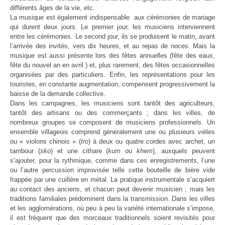
différents âges de la vie, etc.
La musique est également indispensable aux cérémonies de mariage
qui durent deux jours. Le premier jour, les musiciens interviennent
entre les cérémonies. Le second jour, ils se produisent le matin, avant
l’arrivée des invités, vers dix heures, et au repas de noces. Mais la
musique est aussi présente lors des fêtes annuelles (fête des eaux,
fête du nouvel an en avril ) et, plus rarement, des fêtes occasionnelles
organisées par des particuliers. Enfin, les représentations pour les
touristes, en constante augmentation, compensent progressivement la
baisse de la demande collective.
Dans les campagnes, les musiciens sont tantôt des agriculteurs,
tantôt des artisans ou des commerçants ; dans les villes, de
nombreux groupes se composent de musiciens professionnels.
Un
ensemble villageois comprend généralement une ou plusieurs vièles
ou « violons chinois » (
tro
) à deux ou quatre cordes avec archet, un
tambour (
sko
) et une cithare (
kum
ou
khem
), auxquels peuvent
s’ajouter, pour la rythmique, comme dans ces enregistrements, l’une
ou l’autre percussion improvisée telle cette bouteille de bière vide
frappée par une cuillère en métal. La pratique instrumentale s’acquiert
au contact des anciens, et chacun peut devenir musicien ; mais les
traditions familiales prédominent dans la transmission. Dans les villes
et les agglomérations, où peu à peu la variété internationale s’impose,
il est fréquent que des morceaux traditionnels soient revisités pour