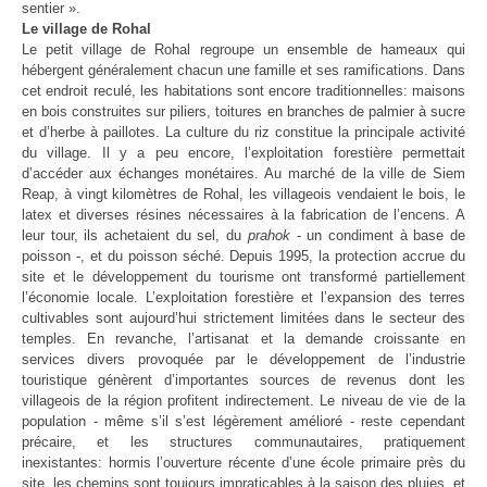
sentier ».
Le village de Rohal
Le petit village de Rohal regroupe un ensemble de hameaux qui
hébergent généralement chacun une famille et ses ramifications. Dans
cet endroit reculé, les habitations sont encore traditionnelles: maisons
en bois construites sur piliers, toitures en branches de palmier à sucre
et d’herbe à paillotes. La culture du riz constitue la principale activité
du village. Il y a peu encore, l’exploitation forestière permettait
d’accéder aux échanges monétaires. Au marché de la ville de Siem
Reap, à vingt kilomètres de Rohal, les villageois vendaient le bois, le
latex et diverses résines nécessaires à la fabrication de l’encens. A
leur tour, ils achetaient du sel, du
prahok
- un condiment à base de
poisson -, et du poisson séché. Depuis 1995, la protection accrue du
site et le développement du tourisme ont transformé partiellement
l’économie locale. L’exploitation forestière et l’expansion des terres
cultivables sont aujourd’hui strictement limitées dans le secteur des
temples. En revanche, l’artisanat et la demande croissante en
services divers provoquée par le développement de l’industrie
touristique génèrent d’importantes sources de revenus dont les
villageois de la région profitent indirectement. Le niveau de vie de la
population - même s’il s’est légèrement amélioré - reste cependant
précaire, et les structures communautaires, pratiquement
inexistantes: hormis l’ouverture récente d’une école primaire près du
site, les chemins sont toujours impraticables à la saison des pluies, et