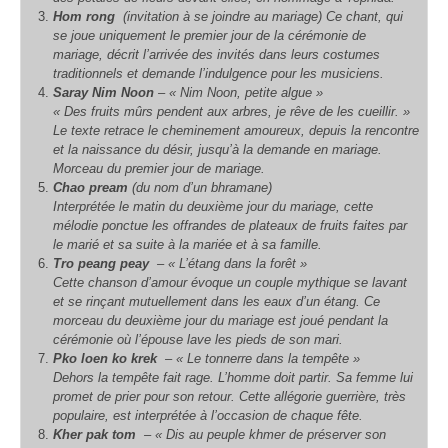
Hom rong
(invitation à se joindre au mariage)
Ce chant, qui
se joue uniquement le premier jour de la cérémonie de
mariage, décrit l’arrivée des invités dans leurs costumes
traditionnels et demande l’indulgence pour les musiciens.
Saray Nim Noon
– « Nim Noon, petite algue »
« Des fruits mûrs pendent aux arbres, je rêve de les cueillir. »
Le texte retrace le cheminement amoureux, depuis la rencontre
et la naissance du désir, jusqu’à la demande en mariage.
Morceau du premier jour de mariage.
Chao pream
(du nom d’un bhramane)
Interprétée le matin du deuxième jour du mariage, cette
mélodie ponctue les offrandes de plateaux de fruits faites par
le marié et sa suite à la mariée et à sa famille.
Tro peang peay
– « L’étang dans la forêt »
Cette chanson d’amour évoque un couple mythique se lavant
et se rinçant mutuellement dans les eaux d’un étang. Ce
morceau du deuxième jour du mariage est joué pendant la
cérémonie où l’épouse lave les pieds de son mari.
Pko loen ko krek
– « Le tonnerre dans la tempête »
Dehors la tempête fait rage. L’homme doit partir. Sa femme lui
promet de prier pour son retour. Cette allégorie guerrière, très
populaire, est interprétée à l’occasion de chaque fête.
Kher pak tom
– « Dis au peuple khmer de préserver son