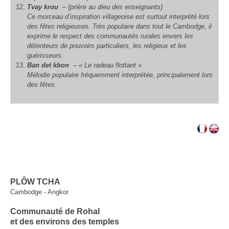
Tvay krou
– (prière au dieu des enseignants)
Ce morceau d’inspiration villageoise est surtout interprété lors
des fêtes religieuses. Très populaire dans tout le Cambodge, il
exprime le respect des communautés rurales envers les
détenteurs de pouvoirs particuliers, les religieux et les
guérisseurs.
Ban det kbon
– « Le radeau flottant »
Mélodie populaire fréquemment interprétée, principalement lors
des fêtes.
PLÔW TCHA
Cambodge - Angkor
Communauté de Rohal
et des environs des temples