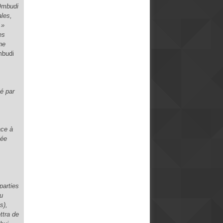
’Ombudi
ales,
 »
es
une
budi
é par
ace à
lée
parties
au
s),
ttra de