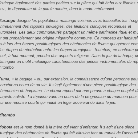
distingue également des parties parlées sur la pièce qui fait écho aux litanies 
povi
, le dépositaire de la parole sacrée, dans le cadre cérémoniel.
Masangu
désigne les populations masango voisines avec lesquelles les Tsog
entretiennent des rapports privilégiés, des filiations claniques reconnues et
autorisées. Les deux communautés partagent un même patrimoine rituel et mu
et ont probablement une origine migratoire commune. Ce morceau est habitue
joué lors des étapes paraliturgiques des cérémonies de
Bwete
qui opèrent c
des étapes de récréation entre les étapes liturgiques. Toutefois, ce contexte p
peut, à tout moment, prendre des aspects religieux. Dans le jeu de la harpe, o
distinguer un motif mélodique caractéristique des pièces instrumentales du rép
mitombo
.
Yuma
, « le bagage »,ou, par extension, la connaissance qu’une personne peu
acquérir au cours de sa vie. Il s’agit également d’une pièce paraliturgique des
cérémonies de harpistes. Le chœur répond par une phrase à chaque couplet d
harpiste-soliste. La réponse varie au cours de la progression du morceau pour f
sur une réponse courte qui induit un léger
accelerando
dans le jeu.
Mitombo
Mobota
est le nom donné à la mère qui vient d’enfanter. Il s’agit d’une pièce
liturgique des cérémonies de
Bwete
qui fait allusion tant au travail de l’accou