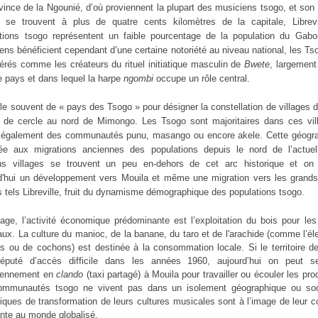
vince de la Ngounié, d’où proviennent la plupart des musiciens tsogo, et son 
 se trouvent à plus de quatre cents kilomètres de la capitale, Librevi
tions tsogo représentent un faible pourcentage de la population du Gabo
ens bénéficient cependant d’une certaine notoriété au niveau national, les Ts
érés comme les créateurs du rituel initiatique masculin de
Bwete
, largement
e pays et dans lequel la harpe
ngombi
occupe un rôle central.
le souvent de « pays des Tsogo » pour désigner la constellation de villages 
 de cercle au nord de Mimongo. Les Tsogo sont majoritaires dans ces vil
 également des communautés punu, masango ou encore akele. Cette géogra
uée aux migrations anciennes des populations depuis le nord de l’actue
ins villages se trouvent un peu en-dehors de cet arc historique et on
d'hui un développement vers Mouila et même une migration vers les grands
s tels Libreville, fruit du dynamisme démographique des populations tsogo.
lage, l’activité économique prédominante est l’exploitation du bois pour le
aux. La culture du manioc, de la banane, du taro et de l'arachide (comme l’é
s ou de cochons) est destinée à la consommation locale. Si le territoire 
 réputé d’accès difficile dans les années 1960, aujourd’hui on peut s
diennement en
clando
(taxi partagé) à Mouila pour travailler ou écouler les pro
ommunautés tsogo ne vivent pas dans un isolement géographique ou soc
ques de transformation de leurs cultures musicales sont à l’image de leur 
nte au monde globalisé.