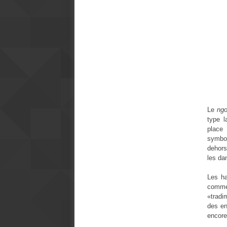
Le
ng
type l
place
symbol
dehors
les da
Les ha
comme
«tradi
des en
encore