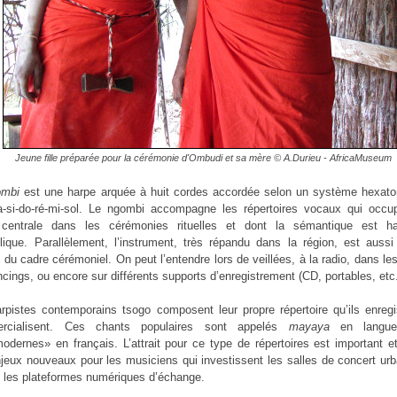
Jeune fille préparée pour la cérémonie d'Ombudi et sa mère © A.Durieu - AfricaMuseum
ombi
est une harpe arquée à huit cordes accordée selon un système hexato
a-si-do-ré-mi-sol. Le ngombi accompagne les répertoires vocaux qui occu
 centrale dans les cérémonies rituelles et dont la sémantique est h
ique. Parallèlement, l’instrument, très répandu dans la région, est aussi
 du cadre cérémoniel. On peut l’entendre lors de veillées, à la radio, dans le
ncings, ou encore sur différents supports d’enregistrement (CD, portables, etc.
rpistes contemporains tsogo composent leur propre répertoire qu’ils enregi
rcialisent. Ces chants populaires sont appelés
mayaya
en langue
modernes» en français. L’attrait pour ce type de répertoires est important e
jeux nouveaux pour les musiciens qui investissent les salles de concert ur
 les plateformes numériques d’échange.