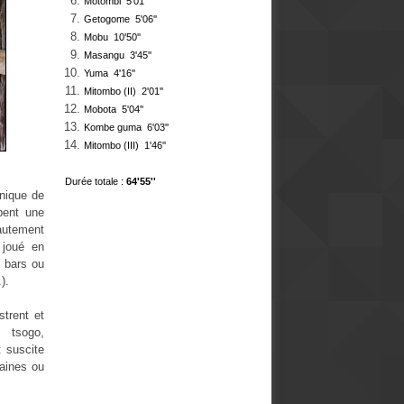
Motombi 5'01''
Getogome 5
'06''
Mobu 10
'50''
Masangu 3
'45''
Yuma 4'16''
Mitombo (II) 2'01''
Mobota 5'04''
Kombe guma 6'03''
Mitombo (III) 1'46''
Durée totale :
64'55''
nique de
pent une
autement
 joué en
s bars ou
).
strent et
 tsogo,
t suscite
baines ou