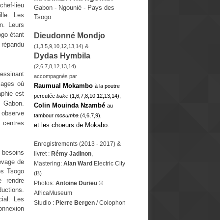
chef-lieu
Gabon - Ngounié - Pays des
lle. Les
Tsogo
n. Leurs
ogo étant
Dieudonné Mondjo
 répandu
(1,3,5,9,10,12,13,14) &
Dydas
Hymbila
(
2,6,7,8,12,13,14)
dessinant
accompagnés par
lages où
Raumual Mokambo
à la poutre
phie est
percutée
bake
(1,6,7,8,10,12,13,14),
l Gabon.
Colin Mouinda Nzambé
au
 observe
tambour
mosumba
(4,6,7,9),
 centres
et les choeurs de Mokabo.
Enregistrements (2013 - 2017) &
s besoins
livret :
Rémy Jadinon
,
levage de
Mastering:
Alan Ward
Electric City
des Tsogo
(B)
e rendre
Photos:
Antoine Durieu
©
ductions.
AfricaMuseum
ial. Les
Studio :
Pierre Bergen
/ Colophon
connexion