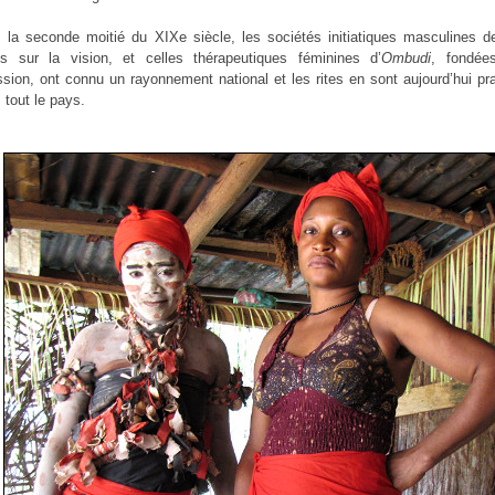
 la seconde moitié du XIXe siècle, les sociétés initiatiques masculines 
s sur la vision, et celles thérapeutiques féminines d’
Ombudi
, fondée
sion, ont connu un rayonnement national et les rites en sont aujourd’hui pr
s tout le pays.