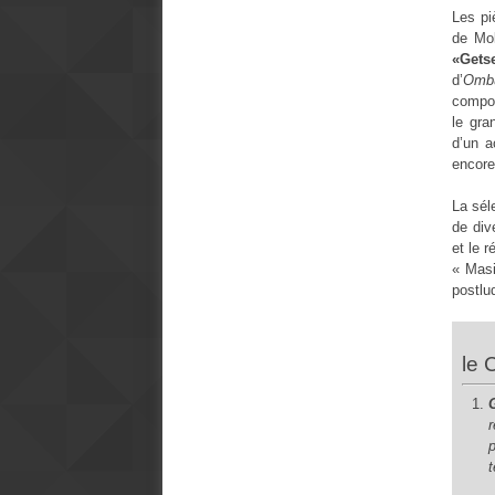
Les pi
de Mok
«Gets
d’
Omb
compos
le gra
d’un 
encore
La sél
de div
et le 
« Masi
postlu
le 
t