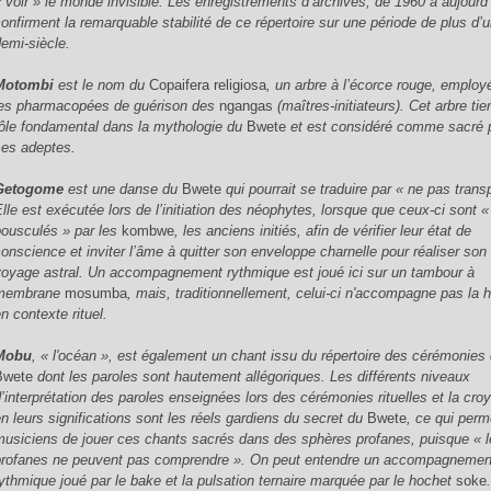
« voir » le monde invisible. Les enregistrements d’archives, de 1960 à aujourd’
confirment la remarquable stabilité de ce répertoire sur une période de plus d’
demi-siècle.
Motombi
est le nom du
Copaifera religiosa
, un arbre à l’écorce rouge, emplo
les pharmacopées de guérison des
ngangas
(maîtres-initiateurs). Cet arbre tie
rôle fondamental dans la mythologie du
Bwete
et est considéré comme sacré 
ses adeptes.
Getogome
est une danse du
Bwete
qui pourrait se traduire par « ne pas transp
Elle est exécutée lors de l’initiation des néophytes, lorsque que ceux-ci sont «
bousculés » par les
kombwe
, les anciens initiés, afin de vérifier leur état de
conscience et inviter l’âme à quitter son enveloppe charnelle pour réaliser son
voyage astral. Un accompagnement rythmique est joué ici sur un tambour à
membrane
mosumba
, mais, traditionnellement, celui-ci n'accompagne pas la 
n contexte rituel.
Mobu
, « l'océan », est également un chant issu du répertoire des cérémonies
Bwete
dont les paroles sont hautement allégoriques. Les différents niveaux
d’interprétation des paroles enseignées lors des cérémonies rituelles et la cro
en leurs significations sont les réels gardiens du secret du
Bwete
, ce qui per
musiciens de jouer ces chants sacrés dans des sphères profanes, puisque « 
profanes ne peuvent pas comprendre ». On peut entendre un accompagnemen
rythmique joué par le bake et la pulsation ternaire marquée par le hochet
soke