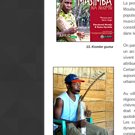
La pro
Mouila
popula
musici
consid
dans l
On par
13. Kombe guma
un arc
vivent
attrib
Certa
aujour
urbain
Au vil
région
chèvre
était
quoti
Les c
dynami
consta