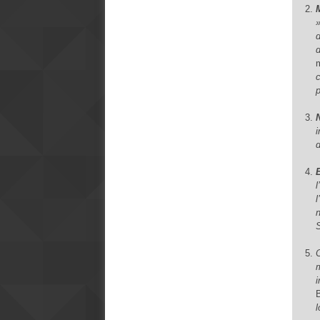
d
l
l
i