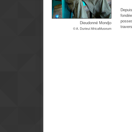
Depuis
fondée
posses
Dieudonné Mondjo
traver
© A. Durieu/ AfricaMuseum