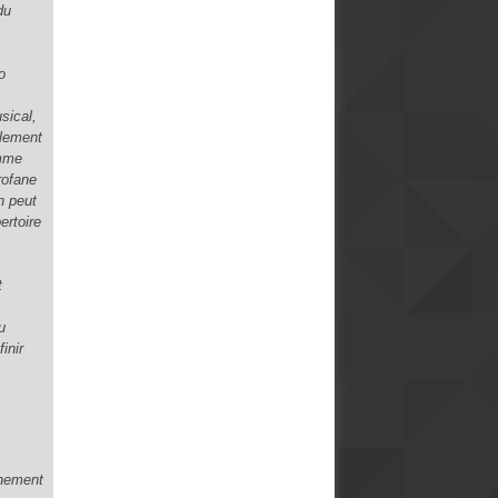
du
o
sical,
llement
omme
rofane
n peut
ertoire
t
u
inir
chement