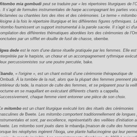
Mitombo mia gombudi
peut se traduire par « les répertoires liturgiques de l
». Il s’agit de formules instrumentales de harpe accompagnant les parties voc
déclamées ou chantées lors des rites et des cérémonies. Le terme « mitombo
ésigne à la fois le répertoire liturgique et les différentes figures rythmiques. L
mitombo
fournissent un support instrumental à la parole sacrée. Il s'agit ici d'
compilation des différentes thématiques abordées lors des cérémonies de l’
Om
ponctuées par un sifflet en douille de fusil de chasse,
obembe
.
Ngwa dede
est le nom d’une danse rituelle pratiquée par les femmes. Elle est
interprétée par le harpiste, un chœur et un accompagnement rythmique exécut
deux percussionnistes sur une poutre percutée,
bake
.
Ebando
, « l'origine », est un chant extrait d’une cérémonie thérapeutique de
’
Ombudi.
À la tombée de la nuit, alors que la plupart des femmes prennent pl
’intérieur du
tede
, la maison de culte des femmes, et se préparent pour la veil
nocturne en se maquillant en exécutant différents chants
a cappella.
Successivement, chaque femme vient entonner une pièce de son choix.
Ce
mitombo
est un chant liturgique exécuté lors des rituels des cérémonies
masculines de
Bwete
. Les mitombo comportent traditionnellement de longues 
nstrumentales et sont, par excellence, représentatifs des veillées d'initiation 
Bwete
. Les
mitombo
sont joués dans le
mbandja
(maison de culte des homme
lorsque les néophytes ingèrent l
’iboga
, une plante hallucinogène qui leur perme