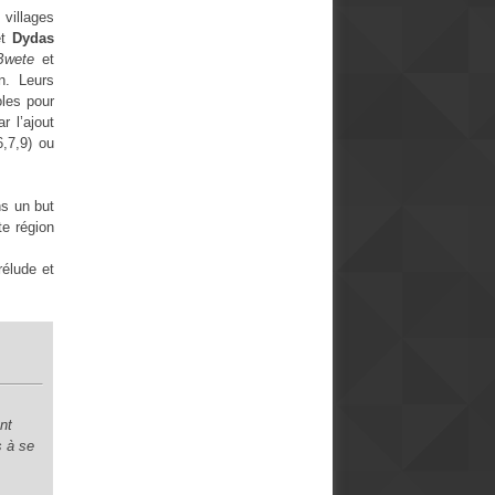
 villages
t
Dydas
Bwete
et
n. Leurs
oles pour
r l’ajout
6,7,9) ou
ns un but
te région
rélude et
nt
s à se