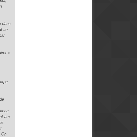
hui,
un
yé dans
nt un
par
irer ».
harpe
 de
yance
met aux
les
t
. On