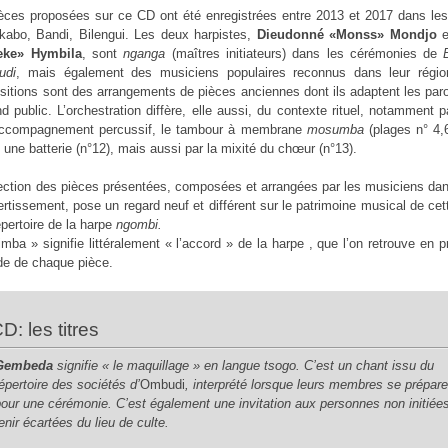
èces proposées sur ce CD ont été enregistrées entre 2013 et 2017 dans les
abo, Bandi, Bilengui. Les deux harpistes,
Dieudonné «Monss» Mondjo
e
eke» Hymbila
, sont
nganga
(maîtres initiateurs) dans les cérémonies de
udi
, mais également des musiciens populaires reconnus dans leur régio
itions sont des arrangements de pièces anciennes dont ils adaptent les par
nd public. L’orchestration diffère, elle aussi, du contexte rituel, notamment pa
accompagnement percussif, le tambour à membrane
mosumba
(plages n° 4,
 une batterie (n°12), mais aussi par la mixité du chœur (n°13).
ection des pièces présentées, composées et arrangées par les musiciens da
ertissement, pose un regard neuf et différent sur le patrimoine musical de cet
répertoire de la harpe
ngombi.
mba » signifie littéralement « l’accord » de la harpe , que l’on retrouve en p
de de chaque pièce.
CD: les titres
Gembeda
signifie « le maquillage » en langue tsogo. C’est un chant issu du
répertoire des sociétés d’
Ombudi
, interprété lorsque leurs membres se prépare
pour une cérémonie. C’est également une invitation aux personnes non initiée
enir écartées du lieu de culte.