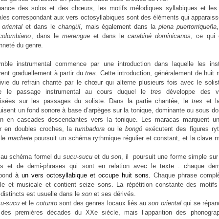
rnance des solos et des chœurs, les motifs mélodiques syllabiques et les
les correspondant aux vers octosyllabiques sont des éléments qui apparais
 oriental
et dans le
changüí,
mais également dans la
plena puertorriqueña
colombiano
, dans le
merengue
et dans le
carabiné dominicanos
, ce qui 
enneté du genre.
emble instrumental commence par une introduction dans laquelle les ins
grent graduellement à partir du
tres
. Cette introduction, généralement de huit
ivie du refrain chanté par le chœur qui alterne plusieurs fois avec le solis
te le passage instrumental au cours duquel le
tres
développe des va
isées sur les passages du soliste. Dans la partie chantée, le
tres
et l
uisent un fond sonore à base d’arpèges sur la tonique, dominante ou sous d
en en cascades descendantes vers la tonique. Les maracas marquent u
er en doubles croches, la
tumbadora
ou le
bongó
exécutent des figures ry
 le
machete
poursuit un schéma rythmique régulier et constant, et la clave 
.
 au schéma formel du
sucu-sucu
et du
son
, il poursuit une forme simple su
es et de demi-phrases qui sont en relation avec le texte : chaque dem
pond
à un vers octosyllabique et occupe huit sons.
Chaque phrase complèt
lle et musicale et contient seize sons. La répétition constante des motif
 distincts est usuelle dans le
son
et ses dérivés.
cu-sucu
et le
cotunto
sont des genres locaux liés au
son oriental
qui se répan
 des premières décades du XXe siècle, mais l’apparition des phonogra