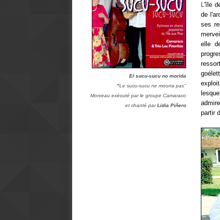
L
'île 
de l'a
ses re
mervei
elle d
progr
resso
goélet
El sucu-sucu no morida
exploi
"
Le sucu-sucu ne mourra pas"
lesque
Morceau exécuté par le groupe Camaraco
admire
et chanté par
Lidia Piñero
partir