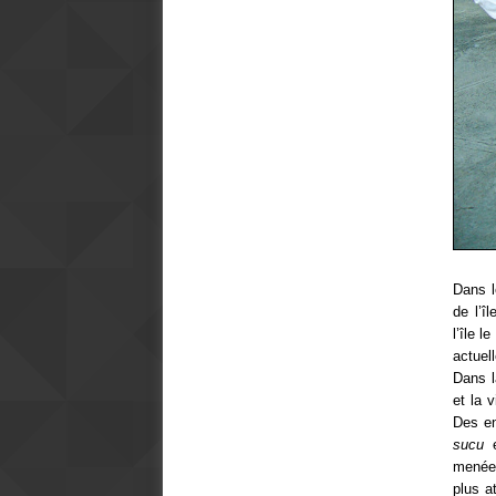
Dans l
de l’î
l’île 
actuel
Dans l
et la 
Des en
sucu
menées
plus a