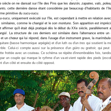
 siècle on ne dansait sur l’île des Pins que les
danzón, zapateo, vals, polea
unto
, cette dernière danse étant considérée par beaucoup d’habitants de l’
rme primitive du
sucu-sucu
.
u-sucu
, uniquement exécuté sur l'île, est cependant à mettre en relation avec
 similaires, comme le
changüí
et le
son montuno
. Son apparition est impréc
t affirmer qu'il était déjà pratiqué dès le début du XXe siècle, parallèlement
angüí
. La structure de ces derniers est similaire dans l'alternance entre un
e et un chœur qui lui répond, dans l'usage
d'un instrument grave, la
marímbul
guitare (basse harmonique arpégée) et d'un luth ou d'un
tres
qui soutient la m
mble. Celui-ci compte aussi sur la présence d'un
güiro
ou grattoir, qui peut
te frottée avec un couteau. Ce schéma se répète d'innombrables fois, tandis 
par un couple qui marque le rythme d’un va-et-vient rapide des pieds (
escob
nt d'un côté et ensuite du côté opposé.