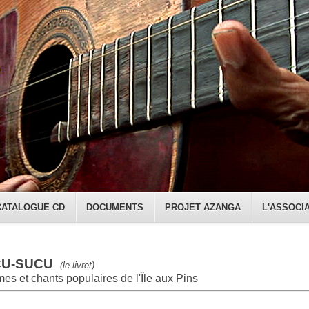
CATALOGUE CD
DOCUMENTS
PROJET AZANGA
L'ASSOCI
CU-SUCU
(le livret)
mes
et chants populaires de l'Île aux Pins