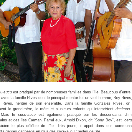
cu-sucu
est pratiqué par de nombreuses familles dans l’île. Beaucoup d’entre 
n avec la famille Rives dont le principal mentor fut un vieil homme, Boy Rives
 Rives, héritier de son ensemble. Dans la famille González Rives, on 
ent la grand-mère, la mère et plusieurs enfants qui interprètent
decimas
 Mais le
sucu-sucu
est également pratiqué par les descendants d’im
ains et des îles Caïman. Parmi eux, Arnold Dixon, dit "Sony Boy", est cer
icien le plus célèbre de l’île. Très jeune, il apprit dans ces communa
ents genres caribéens en plus des
sucu-sucu
créoles de l'île.