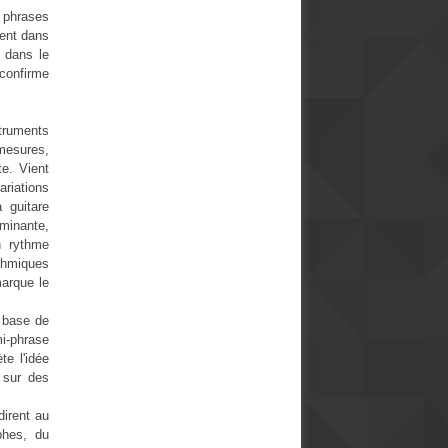
 phrases
sent dans
, dans le
confirme
truments
 mesures,
te. Vient
riations
a guitare
ominante,
n rythme
thmiques
marque le
r base de
i-phrase
e l'idée
s sur des
dirent au
phes, du