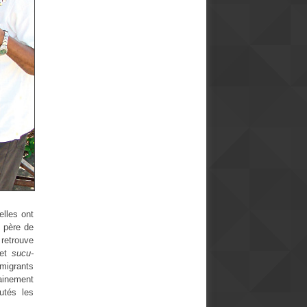
elles ont
, père de
retrouve
et
sucu-
migrants
tainement
utés les