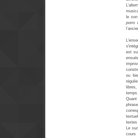
L’alte
musica
le
son
porro 
l’anci
L'ens
s'intè
est su
ensui
improv
constr
ou bi
réguli
libres,
temps
Quant
phras
corres
textue
textes
Le
su
cours