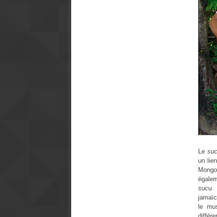
Le
su
un lie
Mongo
égalem
suc
u.
jamaïc
le mus
différ