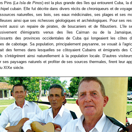
des Pins (
La Isla de Pinos
) est la plus grande des îles qui entourent Cuba, la
rchipel cubain. Elle fut décrite dans divers récits de chroniqueurs et de voyag
ssources naturelles, ses bois, ses eaux médicinales, ses plages et ses m
lleuses ainsi que ses richesses géologiques et archéologiques. Pour ses re
evint aussi un repaire de pirates, de boucaniers et de flibustiers. L’île 
essivement d'émigrants venus des îles Caïman ou de la Jamaïque
rtissants des provinces occidentales de Cuba qui longeaient les côtes 
tes de cabotage. Sa population, principalement paysanne, se vouait à l'agric
tait des fermes dans lesquelles se côtoyaient Cubains et émigrants des C
ls s'intégrèrent ainsi naturellement à la population locale. D’autres visiteu
r ses paysages naturels et profiter de ses sources thermales, firent leur app
 du XIXe siècle.