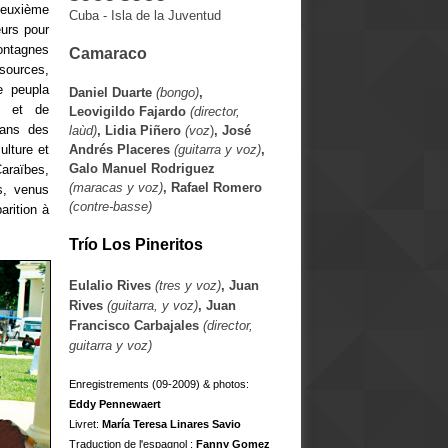
 deuxième
Cuba - Isla de la Juventud
eurs pour
ontagnes
Camaraco
ssources,
se peupla
Daniel Duarte
(bongo)
,
, et de
Leovigildo Fajardo
(director,
dans des
laùd)
, Lidia Piñero
(voz
)
, José
ulture et
Andrés Placeres
(guitarra y voz)
,
Galo Manuel Rodriguez
araïbes,
(maracas y voz)
, Rafael Romero
rs, venus
(contre-basse)
arition à
Trío Los Pineritos
Eulalio Rives
(tres y voz)
, Juan
Rives
(guitarra, y voz)
, Juan
Francisco Carbajales
(director,
guitarra y voz)
Enregistrements (09-2009) & photos:
Eddy Pennewaert
Livret:
María Teresa Linares Savio
Traduction de l'espagnol :
Fanny Gomez