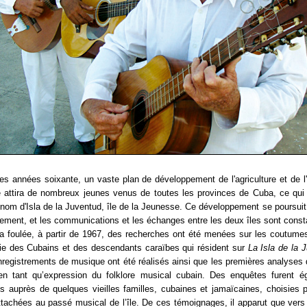
es années soixante, un vaste plan de développement de l'agriculture et de l'
le attira de nombreux jeunes venus de toutes les provinces de Cuba, ce qu
le nom d'Isla de la Juventud, île de la Jeunesse. Ce développement se poursuit
lement, et les communications et les échanges entre les deux îles sont const
a foulée, à partir de 1967, des recherches ont été menées sur les coutume
vie des Cubains et des descendants caraïbes qui résident sur
La Isla de la 
registrements de musique ont été réalisés ainsi que les premières analyses
en tant qu’expression du folklore musical cubain. Des enquêtes furent é
 auprès de quelques vieilles familles, cubaines et jamaïcaines, choisies 
ttachées au passé musical de l’île. De ces témoignages, il apparut que vers