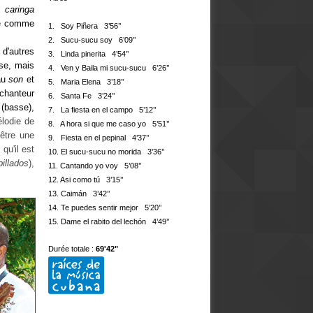
, caringa
île comme
1.
Soy Piñera 3’56’’
2. Sucu-sucu soy 6’09’’
 d'autres
3. Linda pinerita 4’54’’
ise, mais
4. Ven y Baila mi sucu-sucu 6’26’’
 au
son
et
5. Maria Elena 3’18’’
 chanteur
6. Santa Fe 3’24’’
a
(basse),
7. La fiesta en el campo 5’12’’
élodie de
8. A hora si que me caso yo 5’51’’
 être une
9. Fiesta en el pepinal 4’37’’
qu'il est
10. El sucu-sucu no morida 3’36’’
illados
),
11. Cantando yo voy 5’08’’
12. Asi como tú 3’15’’
13. Caimán 3’42’’
14. Te puedes sentir mejor 5’20’’
15. Dame el rabito del lechón 4’49’’
Durée totale :
69'42"