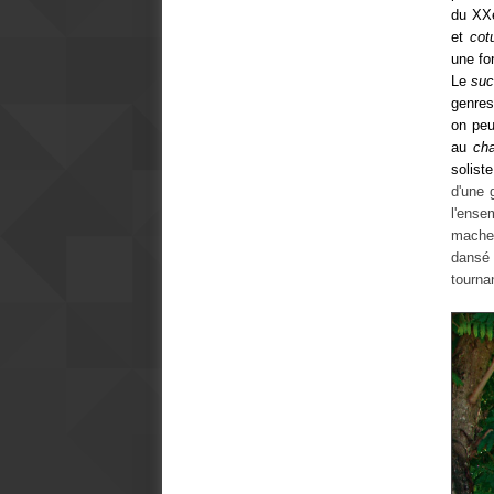
du XXe
et
cot
une fo
Le
suc
genres
on peu
au
ch
solist
d'une 
l'ense
machet
dansé 
tourna