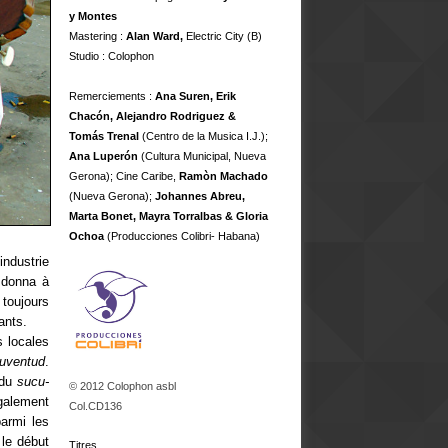
y Montes
Mastering :
Alan Ward,
Electric City (B)
Studio : Colophon
Remerciements :
Ana Suren, Erik
Chacón, Alejandro Rodriguez &
Tomás Trenal
(Centro de la Musica I.J.);
Ana Luperón
(Cultura Municipal, Nueva
Gerona); Cine Caribe,
Ramòn Machado
(Nueva Gerona);
Johannes Abreu,
Marta Bonet, Mayra Torralbas & Gloria
Ochoa
(Producciones Colibri- Habana)
industrie
i donna à
 toujours
ants.
s locales
Juventud
.
 du
sucu-
© 2012 Colophon asbl
galement
Col.CD136
parmi les
 le début
Titres