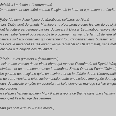
Alalaké
« Le destin » (instrumental)
Ce morceau est considéré comme l’origine de la kora, la « première » mélodi
Djaby
(du nom d’une lignée de Marabouts célèbres au Niani)
« Les Djaby sont de grands Marabouts ». Pour preuve cette histoire de ce Dja
dont la voiture est retenue par des douaniers à Dacca. Le marabout envoie alo
de ses
talibe
(élève) pour résoudre le problème mais rien n’y fait. Et de jeter a
mauvais sort aux douaniers qui deviennent fou, d’incendier leurs bureaux, etc
out cela le marabout l’a fait durant
walwa
(entre 9h et 11h du matin), sans met
seul pied à la brigade des douaniers…»
Thiedo
- « les guerriers » (instrumental)
Il existe une version de ce vieux chant qui raconte l’histoire du roi Djanké Wal
animiste - et de sa rencontre avec le marabout Sékou Omar du Fouta (Guinée)
es guerres des religions qui s’en suivirent et de la défaite du roi. L’improvisat
fin de cette version a priori instrumentale relate une histoire imprégnée de ma
cours de laquelle un père en acceptant la
kola
donne en mariage sa fille uniqu
cinq garçons.
Le célèbre chanteur guinéen Mory Kanté a repris ce thème dans une chanson
dénonçant l’esclavage des femmes.
Maki
(du nom d’un roi – instrumental)