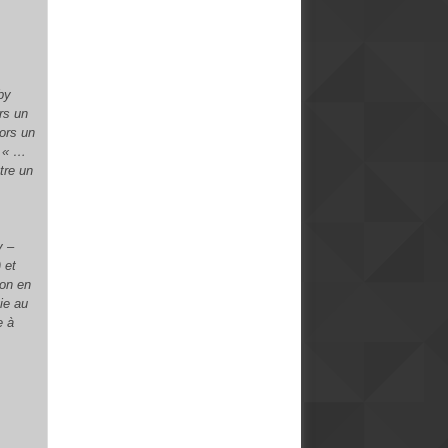
e.
by
rs un
lors un
. « …
tre un
y –
 et
ion en
gie au
e à