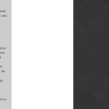
mais
s des
pour
 son
à
Je
r de
ng»
 d’une