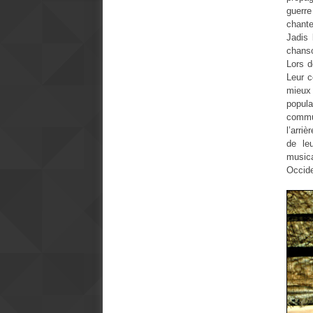
guerre
chante
Jadis 
chanso
Lors d
Leur c
mieux 
popula
commu
l’arri
de le
musica
Occide