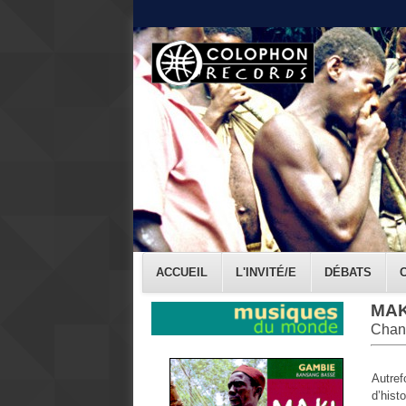
ACCUEIL
L'INVITÉ/E
DÉBATS
MAK
Chant
Autref
d’hist