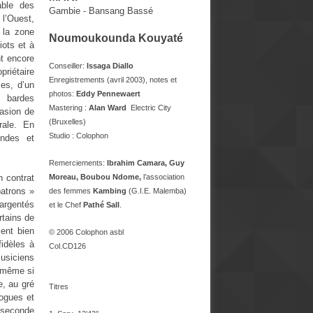
able des
Gambie - Bansang Bassé
 l’Ouest,
 la zone
Noumoukounda Kouyaté
iots et à
nt encore
Conseiller:
Issaga Diallo
riétaire
Enregistrements (avril 2003), notes et
les, d’un
photos:
Eddy Pennewaert
s bardes
Mastering :
Alan Ward
­ Electric City
casion de
(Bruxelles)
rale. En
Studio : Colophon
endes et
Remerciements:
Ibrahim Camara, Guy
n contrat
Moreau, Boubou Ndome,
l’association
patrons »
des femmes
Kambing
(G.I.E. Malemba)
argentés
et le Chef
Pathé Sall
.
rtains de
ent bien
© 2006 Colophon asbl
fidèles à
Col.CD126
musiciens
même si
e, au gré
Titres
gogues et
 seconde