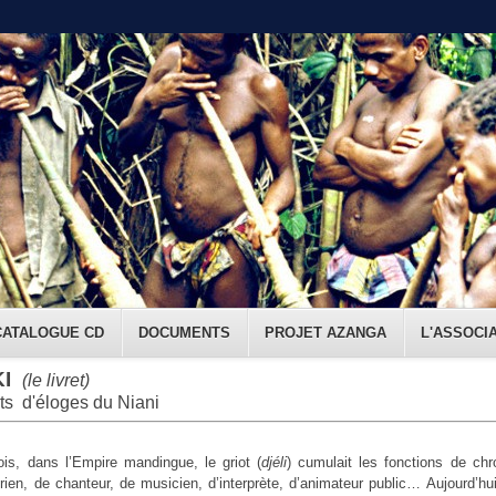
CATALOGUE CD
DOCUMENTS
PROJET AZANGA
L'ASSOCI
I
(le livret)
s d'éloges du Niani
ois, dans l’Empire mandingue, le griot (
djéli
) cumulait les fonctions de chr
orien, de chanteur, de musicien, d’interprète, d’animateur public… Aujourd’hu