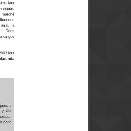
ère, leur
chanteurs
du marché
nfluences
rural, la
ces. Dans
andingue
2003 lors
kounda
ngues à
 y fait
crétion
et donc