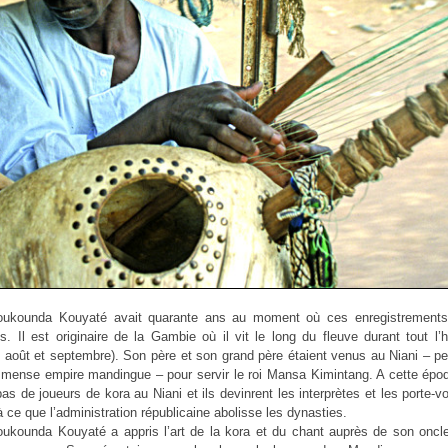
ukounda Kouyaté avait quarante ans au moment où ces enregistrements
és. Il est originaire de la Gambie où il vit le long du fleuve durant tout l’
et, août et septembre). Son père et son grand père étaient venus au Niani – peti
mmense empire mandingue – pour servir le roi Mansa Kimintang. A cette époq
pas de joueurs de kora au Niani et ils devinrent les interprètes et les porte-vo
à ce que l’administration républicaine abolisse les dynasties.
kounda Kouyaté a appris l’art de la kora et du chant auprès de son oncle