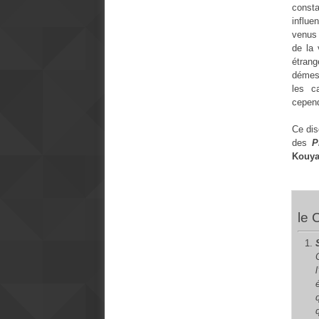
consta
influe
venus 
de la 
étrang
démesu
les c
cepend
Ce dis
des
P
Kouya
le 