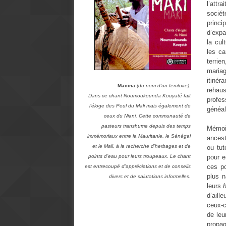
l’att
sociét
princ
d’expa
la cul
les ca
terrie
maria
itinér
Macina
(du nom d'un territoire).
rehau
Dans ce chant Noumoukounda Kouyaté fait
profe
l’éloge des Peul du Mali mais également de
généal
ceux du Niani. Cette communauté de
pasteurs transhume depuis des temps
Mémoir
immémoriaux entre la Mauritanie, le Sénégal
ancest
et le Mali, à la recherche d’herbages et de
ou tu
pour e
points d’eau pour leurs troupeaux. Le chant
ces po
est entrecoupé d’appréciations et de conseils
plus n
divers et de salutations informelles.
leurs
d’aill
ceux-c
de leu
propag