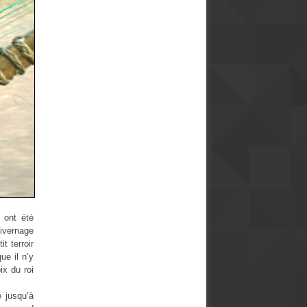
 ont été
hivernage
t terroir
ue il n’y
ix du roi
 jusqu’à