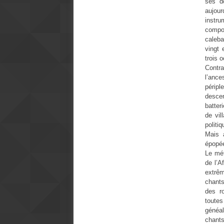
ses d
aujour
instru
compos
caleba
vingt 
trois 
Contr
l’ance
périp
desce
batter
de vil
politi
Mais 
épopée
Le mé
de l’A
extrêm
chant
des r
toutes
généal
chants