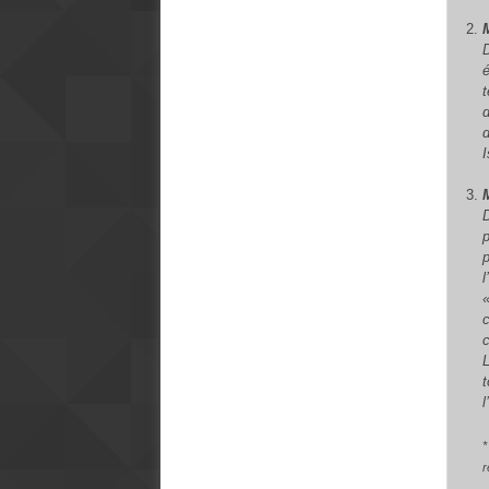
p
p
c
*
r