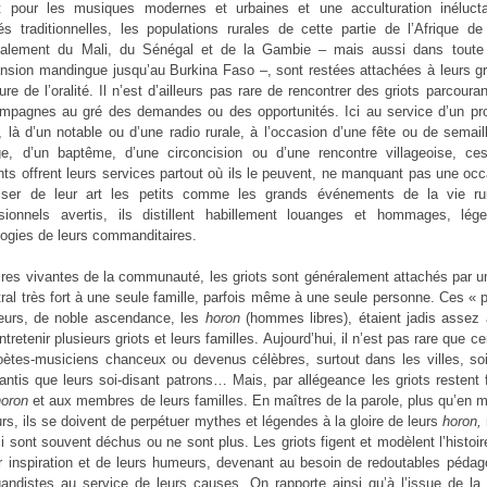
rait pour les musiques modernes et urbaines et une acculturation inéluct
és traditionnelles, les populations rurales de cette partie de l’Afrique de
ipalement du Mali, du Sénégal et de la Gambie – mais aussi dans toute
nsion mandingue jusqu’au Burkina Faso –, sont restées attachées à leurs gr
ture de l’oralité. Il n’est d’ailleurs pas rare de rencontrer des griots parcoura
mpagnes au gré des demandes ou des opportunités. Ici au service d’un prop
n, là d’un notable ou d’une radio rurale, à l’occasion d’une fête ou de semail
ge, d’un baptême, d’une circoncision ou d’une rencontre villageoise, ce
ants offrent leurs services partout où ils le peuvent, ne manquant pas une oc
sser de leur art les petits comme les grands événements de la vie ru
ssionnels avertis, ils distillent habillement louanges et hommages, lég
ogies de leurs commanditaires.
es vivantes de la communauté, les griots sont généralement attachés par u
ral très fort à une seule famille, parfois même à une seule personne. Ces « 
teurs, de noble ascendance, les
horon
(hommes libres), étaient jadis assez 
ntretenir plusieurs griots et leurs familles. Aujourd’hui, il n’est pas rare que ce
ètes-musiciens chanceux ou devenus célèbres, surtout dans les villes, soi
antis que leurs soi-disant patrons… Mais, par allégeance les griots restent 
horon
et aux membres de leurs familles. En maîtres de la parole, plus qu’en 
eurs, ils se doivent de perpétuer mythes et légendes à la gloire de leurs
horon,
i sont souvent déchus ou ne sont plus. Les griots figent et modèlent l’histoir
r inspiration et de leurs humeurs, devenant au besoin de redoutables péda
andistes au service de leurs causes. On rapporte ainsi qu’à l’issue de la