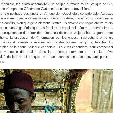
 mondiale, les griots accomplirent un périple à travers toute l’Afrique de l’O
r le triomphe du Général de Gaulle et l’abolition du travail forcé.
le rôle politique des griots en Afrique de l’Ouest était considérable. Au trav
n apparemment anodine, le griot pouvait modeler, magnifier ou ruiner une ré
es conflits, bien que généralement illettrés, ils devenaient négociateurs et di
onnaissance généalogique des familles auxquelles ils étaient attachés leur p
que quiconque d’arbitrer des situations délicates. Aujourd’hui, la grande mob
tions, la circulation de l’information par les ondes, l’interactivité entre g
nautés différentes a relégué les grandes lignées de griots, tels les Ko
ère plan de la scène politique et sociale. D’aucuns cependant, pour compenser
ur monopole de l’oralité dans la société contemporaine, ont plus déve
lité de leur art et conquis, non sans concessions, de nouveaux publics, 
nt.