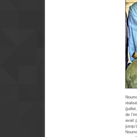
Noumo
réalis
(juill
de l’i
avait 
jusqu’
Noumou