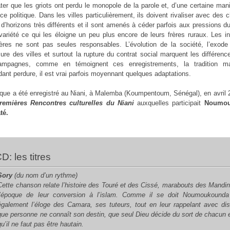
ter que les griots ont perdu le monopole de la parole et, d’une certaine mani
nce politique. Dans les villes particulièrement, ils doivent rivaliser avec des 
d’horizons très différents et il sont amenés à céder parfois aux pressions 
variété ce qui les éloigne un peu plus encore de leurs frères ruraux. Les i
ères ne sont pas seules responsables. L’évolution de la société, l’exode 
re des villes et surtout la rupture du contrat social marquent les différen
ampagnes, comme en témoignent ces enregistrements, la tradition m
ant perdure, il est vrai parfois moyennant quelques adaptations.
que a été enregistré au Niani, à Malemba (Koumpentoum, Sénégal), en avril 
remières Rencontres culturelles du Niani
auxquelles participait
Noumou
té.
CD: les titres
Sory
(du nom d’un rythme)
Cette chanson relate l’histoire des Touré et des Cissé, marabouts des Mandi
l’époque de leur conversion à l’islam. Comme il se doit Noumoukounda
également l’éloge des Camara, ses tuteurs, tout en leur rappelant avec dis
que personne ne connaît son destin, que seul Dieu décide du sort de chacun 
qu’il ne faut pas être hautain.