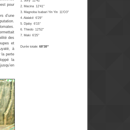
1. Sory 12’42’’
uest pour
2. Macina 12’41’’
3. Magnoba Isabari Yin Yin 11’O3’’
ers d’une
4. Alalaké 6’29’’
putation.
5. Djaby 6’15’’
plomates.
6. Thiedo 12’52’’
ermettait
7. Maki 6’25’’
ilité des
roupes et
Durée totale
:
68’38’’
uyaté, à
 la perte
loppé la
jusqu’en