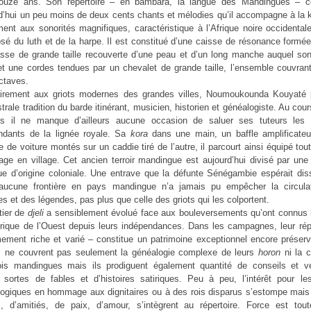
ouze ans. Son répertoire – en bambara, la langue des Mandingues – 
d’hui un peu moins de deux cents chants et mélodies qu’il accompagne à la 
ment aux sonorités magnifiques, caractéristique à l’Afrique noire occidental
é du luth et de la harpe. Il est constitué d’une caisse de résonance formé
sse de grande taille recouverte d’une peau et d’un long manche auquel son
et une cordes tendues par un chevalet de grande taille, l’ensemble couvran
octaves.
airement aux griots modernes des grandes villes, Noumoukounda Kouyaté 
strale tradition du barde itinérant, musicien, historien et généalogiste. Au cou
les il ne manque d’ailleurs aucune occasion de saluer ses tuteurs les
ndants de la lignée royale. Sa
kora
dans une main, un baffle amplificateu
ie de voiture montés sur un caddie tiré de l’autre, il parcourt ainsi équipé tout
lage en village. Cet ancien terroir mandingue est aujourd’hui divisé par une 
que d’origine coloniale. Une entrave que la défunte Sénégambie espérait d
aucune frontière en pays mandingue n’a jamais pu empêcher la circula
s et des légendes, pas plus que celle des griots qui les colportent.
tier de
djeli
a sensiblement évolué face aux bouleversements qu’ont connus 
frique de l’Ouest depuis leurs indépendances. Dans les campagnes, leur rép
ement riche et varié – constitue un patrimoine exceptionnel encore préser
s ne couvrent pas seulement la généalogie complexe de leurs
horon
ni la c
ois mandingues mais ils prodiguent également quantité de conseils et vé
 sortes de fables et d’histoires satiriques. Peu à peu, l’intérêt pour le
ogiques en hommage aux dignitaires ou à des rois disparus s’estompe mais 
, d’amitiés, de paix, d’amour, s’intègrent au répertoire. Force est tout