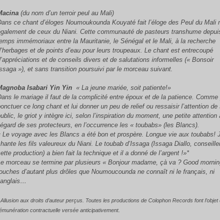
Macina
(du nom d’un terroir peul au Mali)
Dans ce chant d’éloges Noumoukounda Kouyaté fait l’éloge des Peul du Mali 
également de ceux du Niani. Cette communauté de pasteurs transhume depui
temps immémoriaux entre la Mauritanie, le Sénégal et le Mali, à la recherche
d’herbages et de points d’eau pour leurs troupeaux. Le chant est entrecoupé
d’appréciations et de conseils divers et de salutations informelles (« Bonsoir
Issaga »), et sans transition poursuivi par le morceau suivant.
Magnoba Isabari Yin Yin
« La jeune mariée, soit patiente!»
Dans le mariage il faut de la complicité entre époux et de la patience.
Comme 
onctuer ce long chant et lui donner un peu de relief ou ressaisir l’attention de
ublic, le griot y intègre ici, selon l’inspiration du moment, une petite attention 
l’égard de ses protecteurs, en l’occurrence les « toubabs» (les Blancs).
« Le voyage avec les Blancs a été bon et prospère. Longue vie aux toubabs! 
chante les fils valeureux du Niani. Le toubab d’Issaga (Issaga Diallo, conseille
ette production) a bien fait la technique et il a donné de l’argent !»*
Le morceau se termine par plusieurs « Bonjour madame, çà va ? Good morni
touches d’autant plus drôles que Noumoucounda ne connaît ni le français, ni
l’anglais…
 Allusion aux droits d’auteur perçus. Toutes les productions de Colophon Records font l’objet
.
émunération contractuelle versée anticipativement