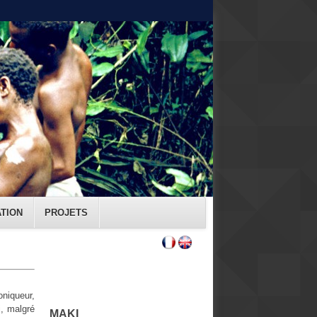
ATION
PROJETS
oniqueur,
i, malgré
MAKI