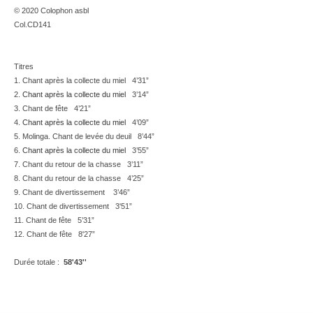
© 2020 Colophon asbl
Col.CD141
Titres
1.
Chant après la collecte du miel 4’31”
2.
Chant après la collecte du miel
3’14”
3. Chant de fête 4’21”
4.
Chant après la collecte du miel
4’09”
5. Molinga. Chant de levée du deuil 8’44”
6.
Chant après la collecte du miel
3’55”
7. Chant du retour de la chasse 3’11”
8. Chant du retour de la chasse 4’25”
9. Chant de divertissement 3’46”
10. Chant de divertissement 3'51”
11. Chant de fête 5’31”
12. Chant de fête 8'27”
Durée totale :
58'43''