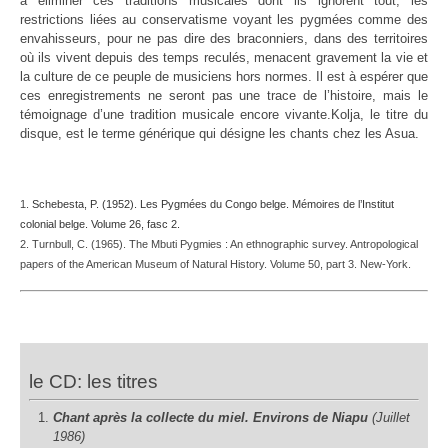
à éliminer ces traditions musicales dont ils ignorent tout, les
restrictions liées au conservatisme voyant les pygmées comme des
envahisseurs, pour ne pas dire des braconniers, dans des territoires
où ils vivent depuis des temps reculés, menacent gravement la vie et
la culture de ce peuple de musiciens hors normes. Il est à espérer que
ces enregistrements ne seront pas une trace de l’histoire, mais le
témoignage d’une tradition musicale encore vivante.
Kolja, le titre du
disque, est le terme générique qui désigne les chants chez les Asua.
1.
Schebesta, P. (1952). Les Pygmées du Congo belge. Mémoires de l’Institut
colonial belge. Volume 26, fasc 2.
2. Turnbull, C. (1965). The Mbuti Pygmies : An ethnographic survey. Antropological
papers of the American Museum of Natural History. Volume 50, part 3. New-York.
le CD: les titres
Chant après la collecte du miel. Environs de Niapu
(Juillet
1986)