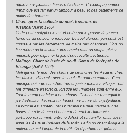
répartis sur plusieurs lignes mélodiques. L’accompagnement
rythmique est fait par un tambour à peau et des battements de
mains des femmes.
Chant après la collecte du miel. Environs de
Kisanga
(Juillet 1986)
Cette petite polyphonie est chantée par le groupe de jeunes
hommes du deuxième morceau. Le seul élément percussif est
constitué par les battements de mains des chanteurs. Hors du
lieu même de la collecte, ces chants sont un simple plaisir
musical, pour exprimer la joie d'une récolte fructueuse.
Molinga. Chant de levée de deuil. Camp de forêt près de
Kisanga
(Juillet 1986)
Molinga est le nom des chants de deuil chez les Asua et chez
les Malele, villageois avec lesquels ils sont en contact. Cette
musique qui a un caractère très organisé dans les villages, est
fort différente en forêt ou lorsque les Pygmées sont entre eux.
Tout le camp participe à ces chants. Celui-ci est remarquable
par l'entrelacs des voix qui fusent tour à tour de la polyphonie.
Le rythme est soutenu par un tambour à peau frappé sur les
flancs. Le rôle de ces chants est de rétablir l'harmonie,
perturbée par la mort, entre le défunt et sa famille, mais aussi
entre les Asua et l'univers de la forêt. La fin du chant évoque le
molimo qui est l’esprit de la forêt. Ce répertoire est présent