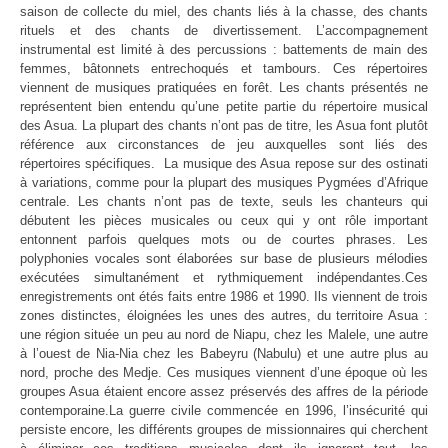
saison de collecte du miel, des chants liés à la chasse, des chants
rituels et des chants de divertissement. L’accompagnement
instrumental est limité à des percussions : battements de main des
femmes, bâtonnets entrechoqués et tambours. Ces répertoires
viennent de musiques pratiquées en forêt. Les chants présentés ne
représentent bien entendu qu’une petite partie du répertoire musical
des Asua. La plupart des chants n’ont pas de titre, les Asua font plutôt
référence aux circonstances de jeu auxquelles sont liés des
répertoires spécifiques.
La musique des Asua repose sur des ostinati
à variations, comme pour la plupart des musiques Pygmées d’Afrique
centrale. Les chants n’ont pas de texte, seuls les chanteurs qui
débutent les pièces musicales ou ceux qui y ont rôle important
entonnent parfois quelques mots ou de courtes phrases. Les
polyphonies vocales sont élaborées sur base de plusieurs mélodies
exécutées simultanément et rythmiquement indépendantes.
Ces
enregistrements ont étés faits entre 1986 et 1990. Ils viennent de trois
zones distinctes, éloignées les unes des autres, du territoire Asua :
une région située un peu au nord de Niapu, chez les Malele, une autre
à l’ouest de Nia-Nia chez les Babeyru (Nabulu) et une autre plus au
nord, proche des Medje. Ces musiques viennent d’une époque où les
groupes Asua étaient encore assez préservés des affres de la période
contemporaine.
La guerre civile commencée en 1996, l’insécurité qui
persiste encore, les différents groupes de missionnaires qui cherchent