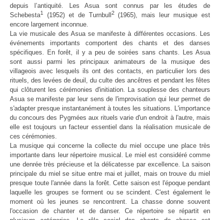
depuis l’antiquité. Les Asua sont connus par les études de
1
2
Schebesta
(1952) et de Turnbull
(1965), mais leur musique est
encore largement inconnue.
La vie musicale des Asua se manifeste à différentes occasions. Les
événements importants comportent des chants et des danses
spécifiques. En forêt, il y a peu de soirées sans chants. Les Asua
sont aussi parmi les principaux animateurs de la musique des
villageois avec lesquels ils ont des contacts, en particulier lors des
rituels, des levées de deuil, du culte des ancêtres et pendant les fêtes
qui clôturent les cérémonies d'initiation. La souplesse des chanteurs
Asua se manifeste par leur sens de l'improvisation qui leur permet de
s'adapter presque instantanément à toutes les situations. L'importance
du concours des Pygmées aux rituels varie d'un endroit à l'autre, mais
elle est toujours un facteur essentiel dans la réalisation musicale de
ces cérémonies.
La musique qui concerne la collecte du miel occupe une place très
importante dans leur répertoire musical. Le miel est considéré comme
une denrée très précieuse et la délicatesse par excellence. La saison
principale du miel se situe entre mai et juillet, mais on trouve du miel
presque toute l'année dans la forêt. Cette saison est l'époque pendant
laquelle les groupes se forment ou se scindent. C'est également le
moment où les jeunes se rencontrent.
La chasse donne souvent
l'occasion de chanter et de danser. Ce répertoire se répartit en