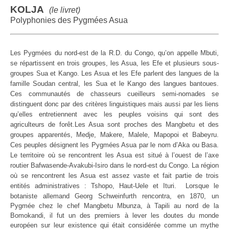
KOLJA
(le livret)
Polyphonies des Pygmées Asua
Les Pygmées du nord-est de la R.D. du Congo, qu’on appelle Mbuti,
se répartissent en trois groupes, les Asua, les Efe et plusieurs sous-
groupes Sua et Kango. Les Asua et les Efe parlent des langues de la
famille Soudan central, les Sua et le Kango des langues bantoues.
Ces communautés de chasseurs cueilleurs semi-nomades se
distinguent donc par des critères linguistiques mais aussi par les liens
qu’elles entretiennent avec les peuples voisins qui sont des
agriculteurs de forêt.
Les Asua sont proches des Mangbetu et des
groupes apparentés, Medje, Makere, Malele, Mapopoi et Babeyru.
Ces peuples désignent les Pygmées Asua par le nom d’Aka ou Basa.
Le territoire où se rencontrent les Asua est situé à l’ouest de l’axe
routier Bafwasende-Avakubi-Isiro dans le nord-est du Congo. La région
où se rencontrent les Asua est assez vaste et fait partie de trois
entités administratives : Tshopo, Haut-Uele et Ituri.
Lorsque le
botaniste allemand Georg Schweinfurth rencontra, en 1870, un
Pygmée chez le chef Mangbetu Mbunza, à Tapili au nord de la
Bomokandi, il fut un des premiers à lever les doutes du monde
européen sur leur existence qui était considérée comme un mythe