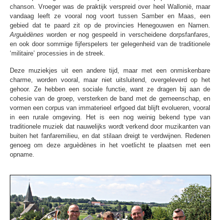
chanson. Vroeger was de praktijk verspreid over heel Wallonië, maar
vandaag leeft ze vooral nog voort tussen Samber en Maas, een
gebied dat te paard zit op de provincies Henegouwen en Namen.
Arguèdènes
worden er nog gespeeld in verscheidene dorpsfanfares,
en ook door sommige fijferspelers ter gelegenheid van de traditionele
‘militaire’ processies in de streek.
Deze muziekjes uit een andere tijd, maar met een onmiskenbare
charme, worden vooral, maar niet uitsluitend, overgeleverd op het
gehoor. Ze hebben een sociale functie, want ze dragen bij aan de
cohesie van de groep, versterken de band met de gemeenschap, en
vormen een corpus van immaterieel erfgoed dat blijft evolueren, vooral
in een rurale omgeving. Het is een nog weinig bekend type van
traditionele muziek dat nauwelijks wordt verkend door muzikanten van
buiten het fanfaremilieu, en dat stilaan dreigt te verdwijnen. Redenen
genoeg om deze arguèdènes in het voetlicht te plaatsen met een
opname.