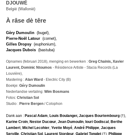
DJOUWÈ
België (Wallonië)
À râse dè têre
Gèry Dumoulin
(bugel),
Pierre-Noël Latour
(cornet),
Gilles Dropsy
(euphonium),
Jacques Dubois
(bastuba)
Opnames (februari 2018), menging en bewerken :
Greg Chainis, Xavier
Laurent, Dominic Ntoumos
- Résidence Artiste - Stacia Records (La
Louvière),
Mastering :
Alan Ward
- Electric City (B)
Boekje:
Géry Dumoulin
Nederlandse vertaling:
Wim Bosmans
Fotos:
Christian Sol
Studio :
Pierre Bergen
/ Colophon
Dank aan
:
Pascal Adam
,
Louis Boulanger, Jacques Bourtembourg
(†),
Karine Croin
,
Nestor Ducœur
,
Jean Dumoulin
,
Iouri Godiscal
,
Berthe
Lambert
,
Michel Lecohier
,
Yvette Moyé
,
André Philippe
,
Jacques
Serville
,
Christian Sol
,
Laurent Stordeur
,
Gabriel Tonglet
(†),
Philippe