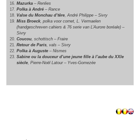
Mazurka
– Renlies
Polka à André
– Rance
Valse du Monchau d’têre
, André Philippe – Sivry
Miss Broeck
, polka voor cornet, L. Vermaelen
(handgeschreven cahiers & 76 serie van L’Aurore boréale) –
Sivry
Coucou
, schottisch – Fraire
Retour de Paris
, vals – Sivry
Polka à Auguste
– Nismes
Sabine ou la douceur d’une jeune fille à l’aube du XXIe
siècle
, Pierre-Noël Latour – Yves-Gomezée