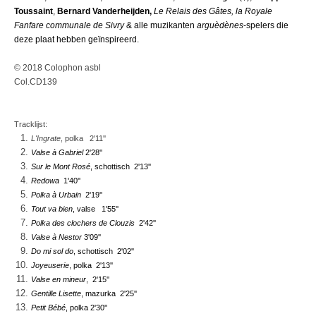
Toussaint
,
Bernard Vanderheijden,
Le Relais des Gâtes, la Royale
Fanfare communale de Sivry
& alle muzikanten
arguèdènes
-spelers die
deze plaat hebben geïnspireerd.
© 2018 Colophon asbl
Col.CD139
Tracklijst:
L'Ingrate
, polka 2'11''
Valse à Gabriel
2'28''
Sur le Mont Rosé
, schottisch 2'13''
Redowa
1'40''
Polka à Urbain
2'19''
Tout va bien
, valse 1'55''
Polka des clochers de Clouzis
2
'42''
Valse à Nestor
3
'09''
Do mi sol do
, schottisch
2'02''
Joyeuserie
, polka 2'13''
Valse en mineur
, 2'15''
Gentille Lisette
, mazurka 2'25''
Petit Bébé
, polka 2'30''