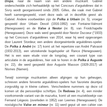
Dispa
, naar de naam van een andere muzikant. Gabriel
onderscheidde zich herhaaldelijk op het Concours
d’arguèdènes
dat in
Sivry wordt georganiseerd sinds 2005. Gilles, die vaak met Gabriel
heeft samengespeeld, voert deze wals uit in dezelfde geest als
Gabriel. Andere voorbeelden zijn de
Polka à Urbain
(nr. 5), vroeger
gespeeld door Urbain Desoil (1916-1992) van Fontaine-Valmont
(Henegouwen) en de
Valse à Nestor
(nr. 8), van Froidchapelle
(Henegouwen). Deze wals werd gespeeld door Nestor Ducoeur (°1933)
op het Concours d’arguèdènes van 2014, waar hij werd opgevangen
door Laurent Stordeur, een andere doorgewinterde arguèdènes-speler.
De
Polka à André
(nr. 17) komt uit het repertoire van André Palvasié
(1932-2013), een uitstekende bugelspeler uit Rance (Henegouwen).
Het is een ware etude voor de tongslag, een courant type van
articulatie in de arguèdènes, hier ook te horen in de
Polka à Auguste
(nr. 22), die werd gespeeld door Auguste Masson (1928-2017) uit
Nismes (Namen).
Terwijl sommige muzikanten alleen afgingen op hun geheugen,
schreven andere fervente
arguèdènes
-spelers hun favoriete deuntjes
zorgvuldig op in kleine cahiers. Verscheidene nummers op deze cd
komen uit die persoonlijke schriftjes. De
Redowa
(nr. 4), een minder
voorkomende variant van de mazurka, komt uit een muziekboekje van
Fernand Liégeois (overleden in 1952) van Leernes (Henegouwen). De
nostalgische
Valse en mineur
(nr. 11) werd geput uit een cahier van