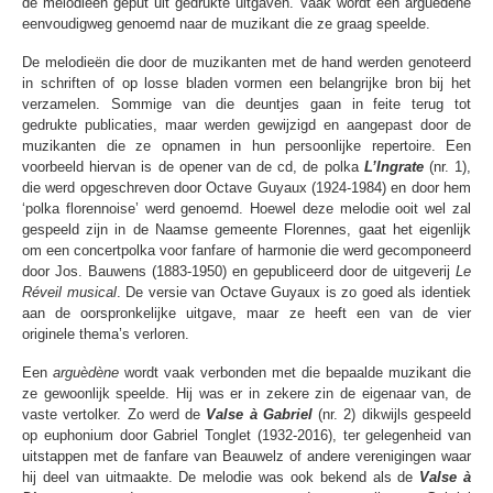
de melodieën geput uit gedrukte uitgaven. Vaak wordt een arguèdène
eenvoudigweg genoemd naar de muzikant die ze graag speelde.
De melodieën die door de muzikanten met de hand werden genoteerd
in schriften of op losse bladen vormen een belangrijke bron bij het
verzamelen. Sommige van die deuntjes gaan in feite terug tot
gedrukte publicaties, maar werden gewijzigd en aangepast door de
muzikanten die ze opnamen in hun persoonlijke repertoire. Een
voorbeeld hiervan is de opener van de cd, de polka
L’Ingrate
(nr. 1),
die werd opgeschreven door Octave Guyaux (1924-1984) en door hem
‘polka florennoise’ werd genoemd. Hoewel deze melodie ooit wel zal
gespeeld zijn in de Naamse gemeente Florennes, gaat het eigenlijk
om een concertpolka voor fanfare of harmonie die werd gecomponeerd
door Jos. Bauwens (1883-1950) en gepubliceerd door de uitgeverij
Le
Réveil musical
. De versie van Octave Guyaux is zo goed als identiek
aan de oorspronkelijke uitgave, maar ze heeft een van de vier
originele thema’s verloren.
Een
arguèdène
wordt vaak verbonden met die bepaalde muzikant die
ze gewoonlijk speelde. Hij was er in zekere zin de eigenaar van, de
vaste vertolker. Zo werd de
Valse à Gabriel
(nr. 2) dikwijls gespeeld
op euphonium door Gabriel Tonglet (1932-2016), ter gelegenheid van
uitstappen met de fanfare van Beauwelz of andere verenigingen waar
hij deel van uitmaakte. De melodie was ook bekend als de
Valse à