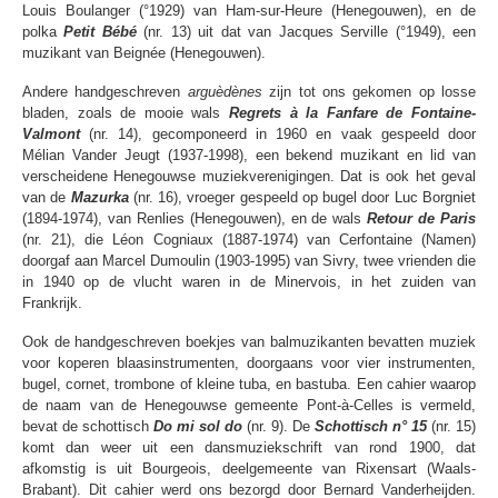
Louis Boulanger (°1929) van Ham-sur-Heure (Henegouwen), en de
polka
Petit Bébé
(nr. 13) uit dat van Jacques Serville (°1949), een
muzikant van Beignée (Henegouwen).
Andere handgeschreven
arguèdènes
zijn tot ons gekomen op losse
bladen, zoals de mooie wals
Regrets à la Fanfare de Fontaine-
Valmont
(nr. 14), gecomponeerd in 1960 en vaak gespeeld door
Mélian Vander Jeugt (1937-1998), een bekend muzikant en lid van
verscheidene Henegouwse muziekverenigingen. Dat is ook het geval
van de
Mazurka
(nr. 16), vroeger gespeeld op bugel door Luc Borgniet
(1894-1974), van Renlies (Henegouwen), en de wals
Retour de Paris
(nr. 21), die Léon Cogniaux (1887-1974) van Cerfontaine (Namen)
doorgaf aan Marcel Dumoulin (1903-1995) van Sivry, twee vrienden die
in 1940 op de vlucht waren in de Minervois, in het zuiden van
Frankrijk.
Ook de handgeschreven boekjes van balmuzikanten bevatten muziek
voor koperen blaasinstrumenten, doorgaans voor vier instrumenten,
bugel, cornet, trombone of kleine tuba, en bastuba. Een cahier waarop
de naam van de Henegouwse gemeente Pont-à-Celles is vermeld,
bevat de schottisch
Do mi sol do
(nr. 9). De
Schottisch n° 15
(nr. 15)
komt dan weer uit een dansmuziekschrift van rond 1900, dat
afkomstig is uit Bourgeois, deelgemeente van Rixensart (Waals-
Brabant). Dit cahier werd ons bezorgd door Bernard Vanderheijden.