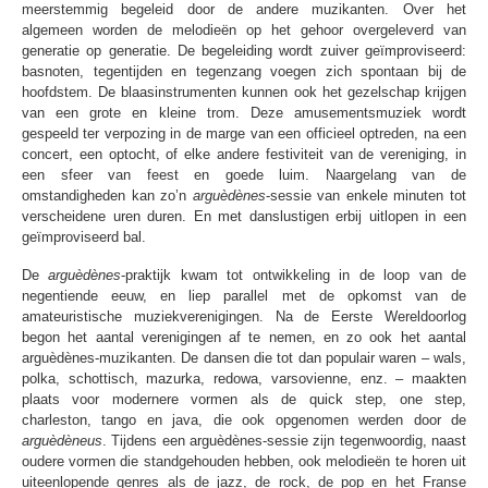
meerstemmig begeleid door de andere muzikanten. Over het
algemeen worden de melodieën op het gehoor overgeleverd van
generatie op generatie. De begeleiding wordt zuiver geïmproviseerd:
basnoten, tegentijden en tegenzang voegen zich spontaan bij de
hoofdstem. De blaasinstrumenten kunnen ook het gezelschap krijgen
van een grote en kleine trom. Deze amusementsmuziek wordt
gespeeld ter verpozing in de marge van een officieel optreden, na een
concert, een optocht, of elke andere festiviteit van de vereniging, in
een sfeer van feest en goede luim. Naargelang van de
omstandigheden kan zo’n
arguèdènes
-sessie van enkele minuten tot
verscheidene uren duren. En met danslustigen erbij uitlopen in een
geïmproviseerd bal.
De
arguèdènes
-praktijk kwam tot ontwikkeling in de loop van de
negentiende eeuw, en liep parallel met de opkomst van de
amateuristische muziekverenigingen. Na de Eerste Wereldoorlog
begon het aantal verenigingen af te nemen, en zo ook het aantal
arguèdènes-muzikanten. De dansen die tot dan populair waren – wals,
polka, schottisch, mazurka, redowa, varsovienne, enz. – maakten
plaats voor modernere vormen als de quick step, one step,
charleston, tango en java, die ook opgenomen werden door de
arguèdèneus
. Tijdens een arguèdènes-sessie zijn tegenwoordig, naast
oudere vormen die standgehouden hebben, ook melodieën te horen uit
uiteenlopende genres als de jazz, de rock, de pop en het Franse