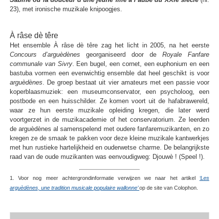
23), met ironische muzikale knipoogjes.
À râse dè têre
Het ensemble À râse dè têre zag het licht in 2005, na het eerste
Concours d’arguèdènes
georganiseerd door de
Royale Fanfare
communale van Sivry
. Een bugel, een cornet, een euphonium en een
bastuba vormen een evenwichtig ensemble dat heel geschikt is voor
arguèdènes
. De groep bestaat uit vier amateurs met een passie voor
koperblaasmuziek: een museumconservator, een psycholoog, een
postbode en een huisschilder. Ze komen voort uit de hafabrawereld,
waar ze hun eerste muzikale opleiding kregen, die later werd
voortgerzet in de muzikacademie of het conservatorium. Ze leerden
de arguèdènes al samenspelend met oudere fanfaremuzikanten, en zo
kregen ze de smaak te pakken voor deze kleine muzikale kantwerkjes
met hun rustieke hartelijkheid en ouderwetse charme. De belangrijkste
raad van de oude muzikanten was eenvoudigweg: Djouwè ! (Speel !).
1. Voor nog meer achtergrondinformatie verwijzen we naar het artikel
‘Les
arguèdènes, une tradition musicale populaire wallonne’
op de site van Colophon.