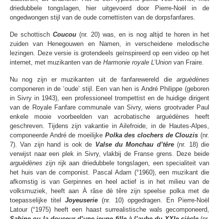
driedubbele tongslagen, hier uitgevoerd door Pierre-Noël in de
ongedwongen stijl van de oude cornettisten van de dorpsfanfares.
De schottisch
Coucou
(nr. 20) was, en is nog altijd te horen in het
zuiden van Henegouwen en Namen, in verscheidene melodische
lezingen. Deze versie is grotendeels geïnspireerd op een video op het
internet, met muzikanten van de
Harmonie royale L’Union
van Fraire.
Nu nog zijn er muzikanten uit de fanfarewereld die
arguèdènes
componeren in de ‘oude’ stijl. Een van hen is André Philippe (geboren
in Sivry in 1943), een professioneel trompettist en de huidige dirigent
van de Royale Fanfare communale van Sivry, wiens grootvader Paul
enkele mooie voorbeelden van acrobatische arguèdènes heeft
geschreven. Tijdens zijn vakantie in Ailefroide, in de Hautes-Alpes,
componeerde André de moeilijke
Polka des clochers de Clouzis
(nr.
7). Van zijn hand is ook de
Valse du Monchau d’têre
(nr. 18) die
verwijst naar een plek in Sivry, vlakbij de Franse grens. Deze beide
arguèdènes
zijn rijk aan driedubbele tongslagen, een specialiteit van
het huis van de componist. Pascal Adam (°1960), een muzikant die
afkomstig is van Gerpinnes en heel actief is in het milieu van de
volksmuziek, heeft aan À râse dè têre zijn speelse polka met de
toepasselijke titel
Joyeuserie
(nr. 10) opgedragen. En Pierre-Noël
Latour (°1975) heeft een haast surrealistische wals gecomponeerd,
Sabine ou la douceur d’une jeune fille à l’aube du XXIe siècle
(nr.