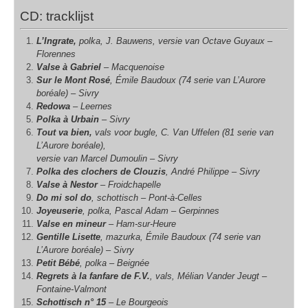
CD: tracklijst
L’Ingrate,
polka, J. Bauwens, versie van Octave Guyaux –
Florennes
Valse à Gabriel
– Macquenoise
Sur le Mont Rosé
, Émile Baudoux (74 serie van L’Aurore
boréale) – Sivry
Redowa
– Leernes
Polka à Urbain
– Sivry
Tout va bien,
vals voor bugle, C. Van Uffelen (81 serie van
L’Aurore boréale),
versie van Marcel Dumoulin – Sivry
Polka des clochers de Clouzis
, André Philippe – Sivry
Valse à Nestor
– Froidchapelle
Do mi sol do
, schottisch – Pont-à-Celles
Joyeuserie
, polka, Pascal Adam – Gerpinnes
Valse en mineur
– Ham-sur-Heure
Gentille Lisette
, mazurka, Émile Baudoux (74 serie van
L’Aurore boréale) – Sivry
Petit Bébé
, polka – Beignée
Regrets à la fanfare de F.V.
, vals, Mélian Vander Jeugt –
Fontaine-Valmont
Schottisch n° 15
– Le Bourgeois