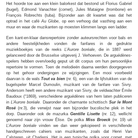
Het hoorde toe aan een klein balorkest dat bestond uit Florius Gabriel
(bugel), Edmond Vanachter (cornet), Jules Mataigne (trombone) en
François Robrechts (tuba). Bijzonder aan dit kwartet was dat het
optrad in het café
Au Globe
, op een verhoog dat vasthing aan een
muur en waar de muzikanten op moesten klimmen langs een ladder.
Een kant-en-klaar dansrepertoire zonder auteursrechten voor bals en
andere feestelijkheden vonden de fanfares in de gedrukte
muziekboekjes van de reeks
L’Aurore boréale
, die in 1887 werd
gelanceerd door de Brusselse uitgeverij J. Verhoeven. De
arguèdènes
-
spelers hebben overvloedig geput uit dit corpus om hun persoonlijke
repertoire te vormen. Toen de melodieën daarna werden doorgegeven
op het gehoor ondergingen ze wijzigingen. Een mooi voorbeeld
daarvan is de wals
Tout va bien
(nr. 6), een van de lijfstukken van de
bugelspeler Marcel Dumoulin, muzikant van de fanfare van Sivry.
Andersom heeft een andere muzikant van Sivry, de veldwachter Émile
Baudoux (°1869), verscheidene
arguèdènes
van hem laten publiceren
in
L’Aurore boréale
. Daaronder de charmante schottisch
Sur le Mont
Rosé
(nr.3), die verwijst naar een bijzonder bucolische plek in het
dorp. Daaronder ook de mazurka
Gentille Lisette
(nr. 12), wellicht
genoemd naar zijn vrouw Élise. De polka
Miss Broeck
(nr. 19) uit
L’Aurore boréale
vinden we dan weer gekopieerd in verschillende
handgeschreven cahiers van muzikanten, zoals dat Henri Van
Calsteren, uit Charleroi. Het is een typische polka voor cornet, met